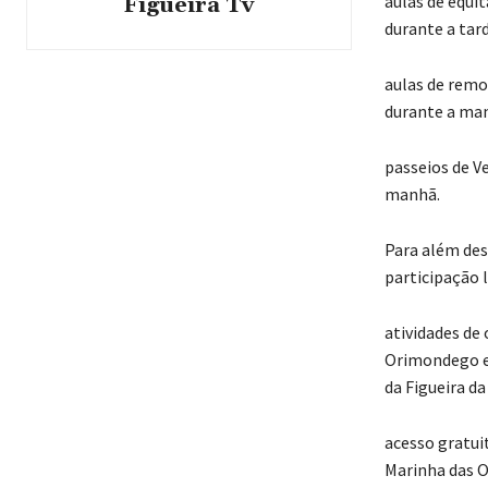
aulas de equi
Figueira Tv
durante a tar
aulas de remo
durante a man
passeios de Ve
manhã.
Para além dest
participação l
atividades de 
Orimondego e 
da Figueira da
acesso gratui
Marinha das O