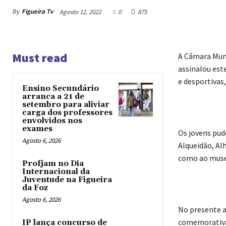
By
Figueira Tv
Agosto 12, 2022
0
875
Must read
A Câmara Muni
assinalou est
e desportivas
Ensino Secundário
arranca a 21 de
setembro para aliviar
carga dos professores
envolvidos nos
exames
Os jovens pud
Agosto 6, 2026
Alqueidão, Al
como ao muse
Profjam no Dia
Internacional da
Juventude na Figueira
da Foz
Agosto 6, 2026
No presente a
comemorativas
IP lança concurso de