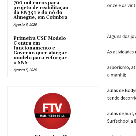
700 mil euros para
onze e os vint
projeto de reabilitação
da EN341 e do nó do
Almegue, em Coimbra
Agosto 6, 2026
Alguns dos jo
Primeira USF Modelo
C entra em
funcionamento e
As atividades 
Governo quer alargar
modelo para reforçar
o SNS
arborismo, ati
Agosto 5, 2026
a manhã;
aulas de Body
tendo decorrid
aulas de Surf
Surfschool a 8