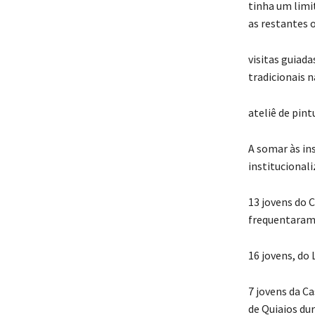
tinha um limit
as restantes 
visitas guiada
tradicionais 
ateliê de pin
A somar às in
institucional
13 jovens do 
frequentaram 
16 jovens, do
7 jovens da Ca
de Quiaios dur