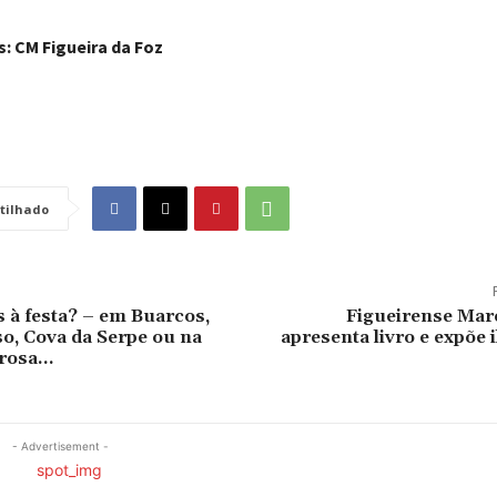
: CM Figueira da Foz
tilhado
à festa? – em Buarcos,
Figueirense Ma
, Cova da Serpe ou na
apresenta livro e expõe 
irosa…
- Advertisement -