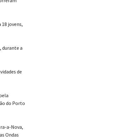
correram
 18 jovens,
, durante a
ividades de
pela
ção do Porto
ira-a-Nova,
das Ondas