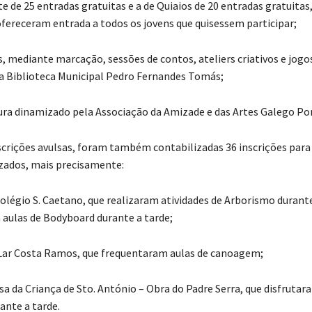
e de 25 entradas gratuitas e a de Quiaios de 20 entradas gratuitas
ofereceram entrada a todos os jovens que quisessem participar;
s, mediante marcação, sessões de contos, ateliers criativos e jogo
na Biblioteca Municipal Pedro Fernandes Tomás;
tura dinamizado pela Associação da Amizade e das Artes Galego Po
scrições avulsas, foram também contabilizadas 36 inscrições para
izados, mais precisamente:
Colégio S. Caetano, que realizaram atividades de Arborismo duran
aulas de Bodyboard durante a tarde;
 Lar Costa Ramos, que frequentaram aulas de canoagem;
sa da Criança de Sto. António – Obra do Padre Serra, que disfrutar
ante a tarde.