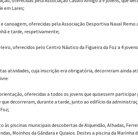
tação, oferecidas pela Associação Cavalo Amigo a 9 jovens, que de
de em Lares;
 e canoagem, oferecidas pela Associação Desportiva Naval Remo a
hã e tarde, respetivamente;
leiro, oferecidos pelo Centro Náutico da Figueira da Foz a 4 jovens
as atividades, cuja inscrição era obrigatória, decorreram ainda at
ivre:
orientação, oferecidas a todos os jovens que quisessem participar 
que decorreram, durante a tarde, junto ao edifício da administra
 Foz;
to às piscinas municipais descobertas de Alqueidão, Alhadas, Ferre
ndas, Moinhos da Gândara e Quiaios. Destes a piscina da Marinha 