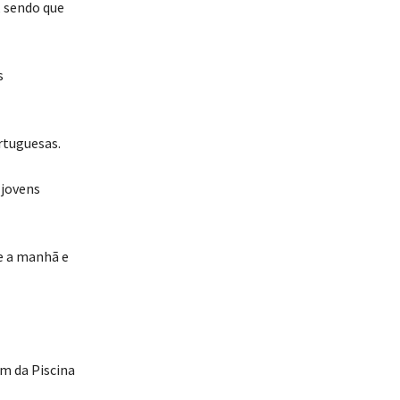
, sendo que
s
rtuguesas.
 jovens
te a manhã e
am da Piscina