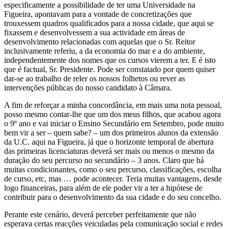
especificamente a possibilidade de ter uma Universidade na
Figueira, apontavam para a vontade de concretizações que
trouxessem quadros qualificados para a nossa cidade, que aqui se
fixassem e desenvolvessem a sua actividade em áreas de
desenvolvimento relacionadas com aquelas que o Sr. Reitor
inclusivamente referiu, a da economia do mar e a do ambiente,
independentemente dos nomes que os cursos vierem a ter. E é isto
que é factual, Sr. Presidente. Pode ser constatado por quem quiser
dar-se ao trabalho de reler os nossos folhetos ou rever as
intervenções públicas do nosso candidato à Câmara.
A fim de reforçar a minha concordância, em mais uma nota pessoal,
posso mesmo contar-lhe que um dos meus filhos, que acabou agora
o 9º ano e vai iniciar o Ensino Secundário em Setembro, pode muito
bem vir a ser – quem sabe? – um dos primeiros alunos da extensão
da U.C. aqui na Figueira, já que o horizonte temporal de abertura
das primeiras licenciaturas deverá ser mais ou menos o mesmo da
duração do seu percurso no secundário – 3 anos. Claro que há
muitas condicionantes, como o seu percurso, classificações, escolha
de curso, etc, mas … pode acontecer. Teria muitas vantagens, desde
logo financeiras, para além de ele poder vir a ter a hipótese de
contribuir para o desenvolvimento da sua cidade e do seu concelho.
Perante este cenário, deverá perceber perfeitamente que não
esperava certas reacções veiculadas pela comunicação social e redes