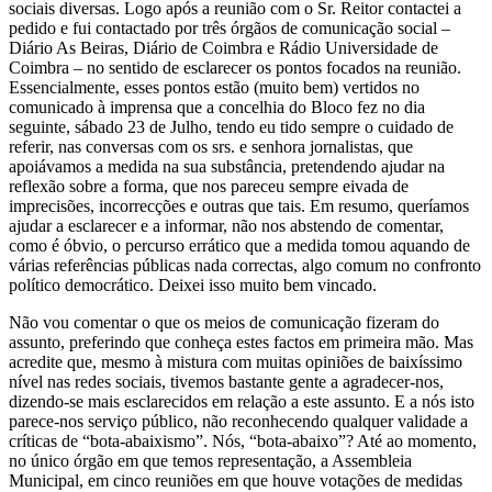
sociais diversas. Logo após a reunião com o Sr. Reitor contactei a
pedido e fui contactado por três órgãos de comunicação social –
Diário As Beiras, Diário de Coimbra e Rádio Universidade de
Coimbra – no sentido de esclarecer os pontos focados na reunião.
Essencialmente, esses pontos estão (muito bem) vertidos no
comunicado à imprensa que a concelhia do Bloco fez no dia
seguinte, sábado 23 de Julho, tendo eu tido sempre o cuidado de
referir, nas conversas com os srs. e senhora jornalistas, que
apoiávamos a medida na sua substância, pretendendo ajudar na
reflexão sobre a forma, que nos pareceu sempre eivada de
imprecisões, incorrecções e outras que tais. Em resumo, queríamos
ajudar a esclarecer e a informar, não nos abstendo de comentar,
como é óbvio, o percurso errático que a medida tomou aquando de
várias referências públicas nada correctas, algo comum no confronto
político democrático. Deixei isso muito bem vincado.
Não vou comentar o que os meios de comunicação fizeram do
assunto, preferindo que conheça estes factos em primeira mão. Mas
acredite que, mesmo à mistura com muitas opiniões de baixíssimo
nível nas redes sociais, tivemos bastante gente a agradecer-nos,
dizendo-se mais esclarecidos em relação a este assunto. E a nós isto
parece-nos serviço público, não reconhecendo qualquer validade a
críticas de “bota-abaixismo”. Nós, “bota-abaixo”? Até ao momento,
no único órgão em que temos representação, a Assembleia
Municipal, em cinco reuniões em que houve votações de medidas