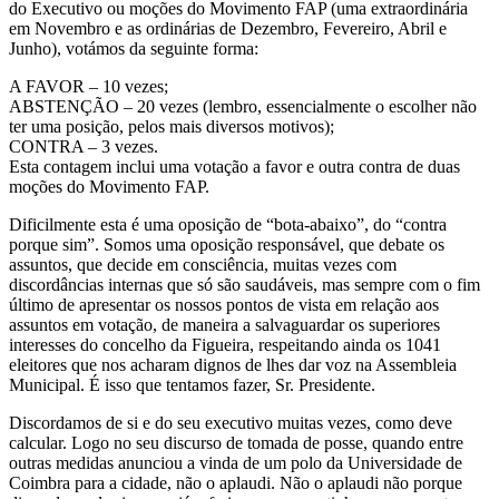
do Executivo ou moções do Movimento FAP (uma extraordinária
em Novembro e as ordinárias de Dezembro, Fevereiro, Abril e
Junho), votámos da seguinte forma:
A FAVOR – 10 vezes;
ABSTENÇÃO – 20 vezes (lembro, essencialmente o escolher não
ter uma posição, pelos mais diversos motivos);
CONTRA – 3 vezes.
Esta contagem inclui uma votação a favor e outra contra de duas
moções do Movimento FAP.
Dificilmente esta é uma oposição de “bota-abaixo”, do “contra
porque sim”. Somos uma oposição responsável, que debate os
assuntos, que decide em consciência, muitas vezes com
discordâncias internas que só são saudáveis, mas sempre com o fim
último de apresentar os nossos pontos de vista em relação aos
assuntos em votação, de maneira a salvaguardar os superiores
interesses do concelho da Figueira, respeitando ainda os 1041
eleitores que nos acharam dignos de lhes dar voz na Assembleia
Municipal. É isso que tentamos fazer, Sr. Presidente.
Discordamos de si e do seu executivo muitas vezes, como deve
calcular. Logo no seu discurso de tomada de posse, quando entre
outras medidas anunciou a vinda de um polo da Universidade de
Coimbra para a cidade, não o aplaudi. Não o aplaudi não porque