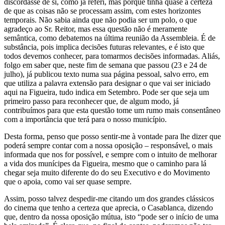
discordasse de si, como já referi, mas porque tinha quase a certeza
de que as coisas não se processam assim, com estes horizontes
temporais. Não sabia ainda que não podia ser um polo, o que
agradeço ao Sr. Reitor, mas essa questão não é meramente
semântica, como debatemos na última reunião da Assembleia. É de
substância, pois implica decisões futuras relevantes, e é isto que
todos devemos conhecer, para tomarmos decisões informadas. Aliás,
folgo em saber que, neste fim de semana que passou (23 e 24 de
julho), já publicou texto numa sua página pessoal, salvo erro, em
que utiliza a palavra extensão para designar o que vai ser iniciado
aqui na Figueira, tudo indica em Setembro. Pode ser que seja um
primeiro passo para reconhecer que, de algum modo, já
contribuímos para que esta questão tome um rumo mais consentâneo
com a importância que terá para o nosso município.
Desta forma, penso que posso sentir-me à vontade para lhe dizer que
poderá sempre contar com a nossa oposição – responsável, o mais
informada que nos for possível, e sempre com o intuito de melhorar
a vida dos munícipes da Figueira, mesmo que o caminho para lá
chegar seja muito diferente do do seu Executivo e do Movimento
que o apoia, como vai ser quase sempre.
Assim, posso talvez despedir-me citando um dos grandes clássicos
do cinema que tenho a certeza que aprecia, o Casablanca, dizendo
que, dentro da nossa oposição mútua, isto “pode ser o início de uma