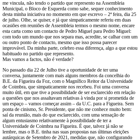
me vincula, não tendo o partido que represento na Assembleia
Municipal, o Bloco de Esquerda como sabe, sequer conhecimento
desta minha iniciativa no momento em que escrevo – 2ª feira, dia 25
de julho. Olhe, se quiser, e já que simpaticamente referiu em duas
ocasiões em reuniões de Assembleia termos o mesmo nome, encare
esta carta como um contacto de Pedro Miguel para Pedro Miguel:
com todo um mundo que nos separa mas, acredite, se calhar com um
ou outro ponto de contacto, mesmo que isso possa parecer
improvável. Da minha parte, celebro essa diferença, algo a que estou
habituado no partido que represento.
Mas vamos a factos, não é verdade?
No passado dia 22 de Julho tive a oportunidade de ter uma
conversa, juntamente com mais alguns membros da concelhia do
B.E. da Figueira da Foz, com o Magnífico Reitor da Universidade
de Coimbra, que simpaticamente nos recebeu. Foi uma conversa
muito útil, em que tive a possibilidade de ser esclarecido em relação
a questões que nos assaltavam relativas à vinda por si prometida de
um espaço – vamos começar assim – da U.C. para a Figueira. Sem
ponta de cinismo, Sr. Presidente, que não me conhece muito bem:
saí da reunião, mais do que esclarecido, com uma sensação de
algum entusiasmo relativamente à possibilidade de ter a
Universidade de Coimbra na Figueira. É que, talvez já não se
lembre, mas o B.E. tinha nas suas propostas nas últimas eleições
autárquicas de Setembro de 2021, medidas que, não configurando