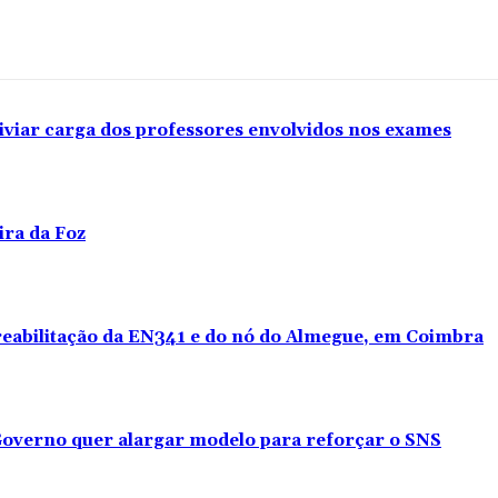
iviar carga dos professores envolvidos nos exames
ira da Foz
 reabilitação da EN341 e do nó do Almegue, em Coimbra
overno quer alargar modelo para reforçar o SNS