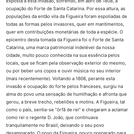
exposta a esta invasão, sofrendo, em abril de 1808, a
ocupação do Forte de Santa Catarina. Por essa altura, as
populações da então vila da Figueira foram espoliadas de
todas as formas pelos invasores, quer em mantimentos,
quer em contribuições monetárias de toda a espécie. O
epicentro desta tomada da Figueira foi o Forte de Santa
Catarina, uma marca patrimonial indelével da nossa
cidade, muito pouco conhecida na sua essência pelos
locais, que se ficam pela observação exterior do mesmo,
ou por beber uns copos e ouvir música no seu interior
(mais recentemente). Voltando a 1808, perante esta
invasão e ocupação do forte pelos franceses, surgiu na
alma do povo uma sensação de humilhação e afronta que
gerou, a breve trecho, rebeliões e motins. A Figueira, tal
como o país, sentia-se “órfã de rei” e chegaram a aclamar
como rei o regente D. João, que continuava
tranquilamente no Brasil, deixando o seu povo
desamparado. O povo da Figueira, pouco preparado para