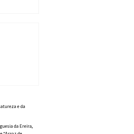
natureza e da
uesia da Ereira,
e “Arroz de