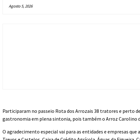
Agosto 5, 2026
Participaram no passeio Rota dos Arrozais 38 tratores e perto d
gastronomia em plena sintonia, pois também o Arroz Carolino do
O agradecimento especial vai para as entidades e empresas que a
Trevos e Castelos, Caixa de Crédito Agrícola, Águas da Figueira,