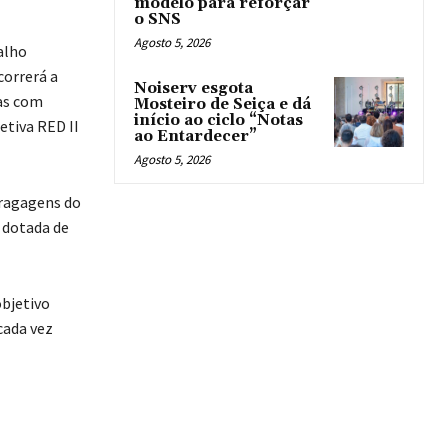
modelo para reforçar
o SNS
Agosto 5, 2026
alho
correrá a
Noiserv esgota
as com
Mosteiro de Seiça e dá
início ao ciclo “Notas
etiva RED II
ao Entardecer”
Agosto 5, 2026
dragagens do
 dotada de
objetivo
cada vez