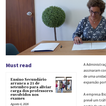
Must read
A Administraç
assinaram con
de uma unida
Ensino Secundário
expansão port
arranca a 21 de
setembro para aliviar
carga dos professores
A empresa BioA
envolvidos nos
exames
prevê um tráf
Agosto 6, 2026
partir da atua