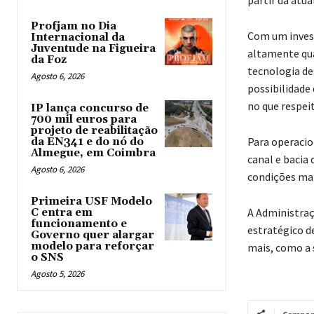
Profjam no Dia
Com um invest
Internacional da
Juventude na Figueira
altamente qua
da Foz
tecnologia de
Agosto 6, 2026
possibilidade
no que respei
IP lança concurso de
700 mil euros para
projeto de reabilitação
Para operacio
da EN341 e do nó do
Almegue, em Coimbra
canal e bacia
Agosto 6, 2026
condições mai
Primeira USF Modelo
A Administraç
C entra em
funcionamento e
estratégico d
Governo quer alargar
modelo para reforçar
mais, como a 
o SNS
Agosto 5, 2026