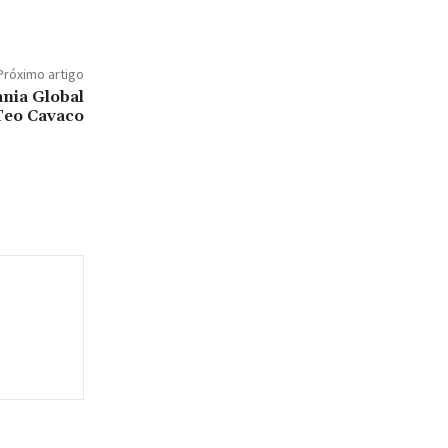
Próximo artigo
ania Global
 Teo Cavaco