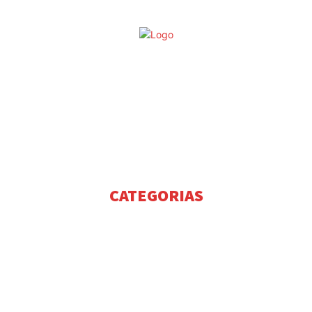
©
ESTATUTO EDITORIAL
PUBLICIDADE
CONTACTOS
CATEGORIAS
NOTÍCIAS
2954
NOTÍCIAS COIMBRA
11
NOTÍCIAS DA FIGUEIRA DA FOZ
9
EVENTOS
2
DESTAQUES
2
DESPORTO
1