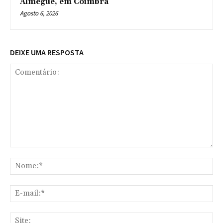
Almegue, em Coimbra
Agosto 6, 2026
DEIXE UMA RESPOSTA
Comentário:
No
E-
mai
Sit