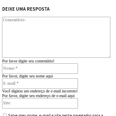
DEIXE UMA RESPOSTA
Com
Por favor digite seu comentário!
Nome:*
Por favor, digite seu nome aqui
E-
mail:*
Você digitou um endereço de e-mail incorreto!
Por favor, digite seu endereço de e-mail aqui
Site:
Salve meu nome, e-mail e site neste navegador para a