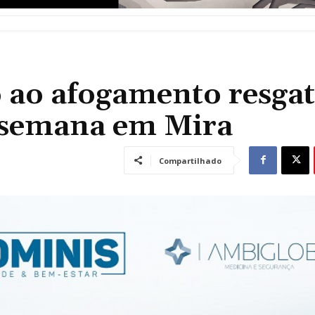
o ao afogamento resga
e semana em Mira
Compartilhado