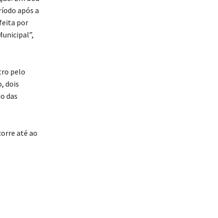
ríodo após a
feita por
unicipal”,
tro pelo
, dois
io das
orre até ao