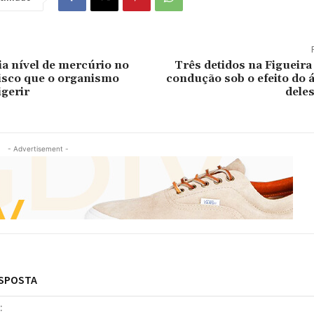
ia nível de mercúrio no
Três detidos na Figueira
isco que o organismo
condução sob o efeito do 
gerir
dele
- Advertisement -
ESPOSTA