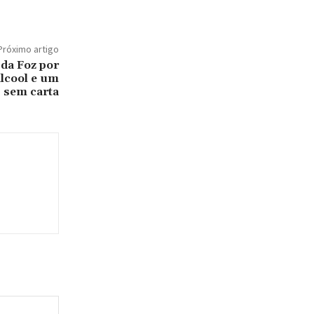
Próximo artigo
 da Foz por
álcool e um
s sem carta