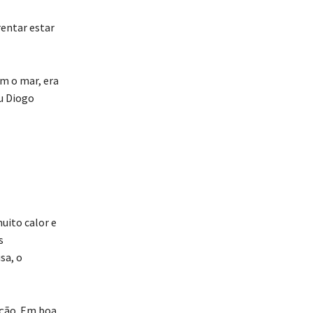
rentar estar
m o mar, era
u Diogo
uito calor e
s
sa, o
nção. Em boa