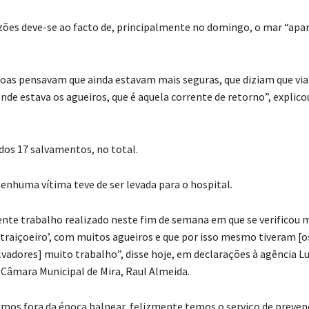
zões deve-se ao facto de, principalmente no domingo, o mar “apa
oas pensavam que ainda estavam mais seguras, que diziam que via
de estava os agueiros, que é aquela corrente de retorno”, explico
os 17 salvamentos, no total.
enhuma vítima teve de ser levada para o hospital.
ente trabalho realizado neste fim de semana em que se verificou m
‘traiçoeiro’, com muitos agueiros e que por isso mesmo tiveram [o
vadores] muito trabalho”, disse hoje, em declarações à agência Lu
 Câmara Municipal de Mira, Raul Almeida.
mos fora da época balnear, felizmente temos o serviço de preve