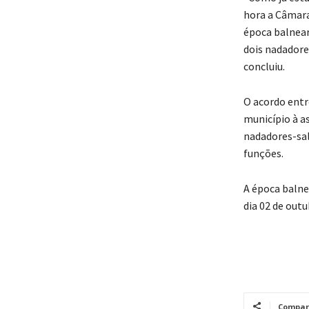
hora a Câmara
época balnear
dois nadadore
concluiu.
O acordo entr
município à a
nadadores-sal
funções.
A época balne
dia 02 de outu
Compar