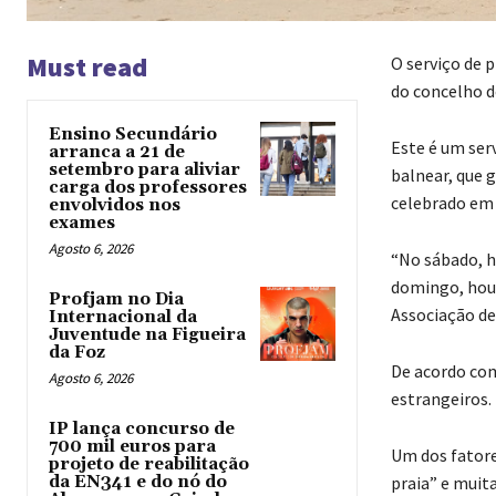
Must read
O serviço de 
do concelho d
Ensino Secundário
Este é um ser
arranca a 21 de
setembro para aliviar
balnear, que 
carga dos professores
celebrado em 
envolvidos nos
exames
Agosto 6, 2026
“No sábado, h
domingo, houv
Profjam no Dia
Associação de
Internacional da
Juventude na Figueira
da Foz
De acordo com
Agosto 6, 2026
estrangeiros.
IP lança concurso de
700 mil euros para
Um dos fatore
projeto de reabilitação
da EN341 e do nó do
praia” e muita