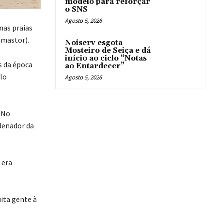
modelo para reforçar
o SNS
Agosto 5, 2026
nas praias
amastor).
Noiserv esgota
Mosteiro de Seiça e dá
início ao ciclo “Notas
s da época
ao Entardecer”
lo
Agosto 5, 2026
 No
denador da
 era
ita gente à