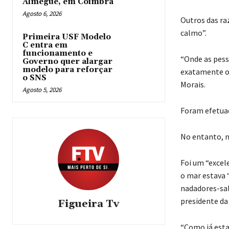
Almegue, em Coimbra
Agosto 6, 2026
Outros das ra
calmo”.
Primeira USF Modelo
C entra em
funcionamento e
“Onde as pess
Governo quer alargar
modelo para reforçar
exatamente on
o SNS
Morais.
Agosto 5, 2026
Foram efetuad
No entanto, n
Foi um “excel
o mar estava 
nadadores-sal
presidente da
Figueira Tv
“Como já esta