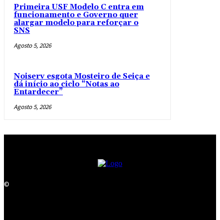
Primeira USF Modelo C entra em
funcionamento e Governo quer
alargar modelo para reforçar o
SNS
Agosto 5, 2026
Noiserv esgota Mosteiro de Seiça e
dá início ao ciclo “Notas ao
Entardecer”
Agosto 5, 2026
©