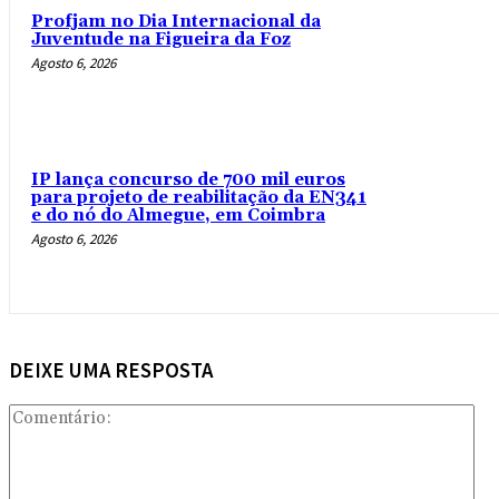
Profjam no Dia Internacional da
Juventude na Figueira da Foz
Agosto 6, 2026
IP lança concurso de 700 mil euros
para projeto de reabilitação da EN341
e do nó do Almegue, em Coimbra
Agosto 6, 2026
DEIXE UMA RESPOSTA
Com