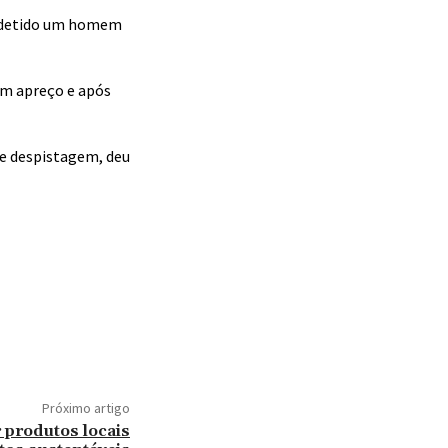
oi detido um homem
em apreço e após
 de despistagem, deu
Próximo artigo
r produtos locais