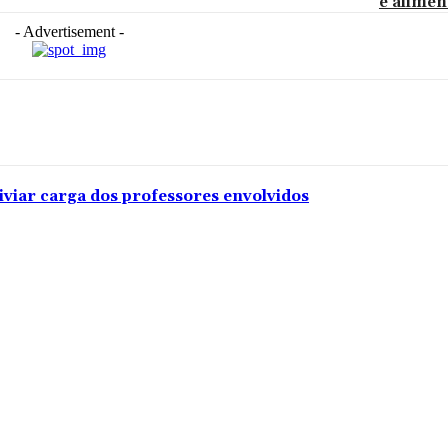
e alimen
- Advertisement -
iviar carga dos professores envolvidos