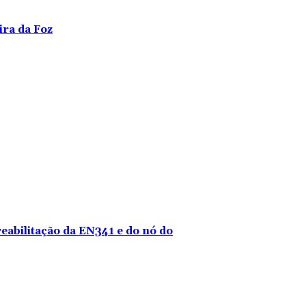
ira da Foz
reabilitação da EN341 e do nó do