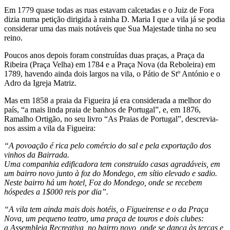
Em 1779 quase todas as ruas estavam calcetadas e o Juiz de Fora
dizia numa petição dirigida à rainha D. Maria I que a vila já se podia
considerar uma das mais notáveis que Sua Majestade tinha no seu
reino.
Poucos anos depois foram construídas duas praças, a Praça da
Ribeira (Praça Velha) em 1784 e a Praça Nova (da Reboleira) em
1789, havendo ainda dois largos na vila, o Pátio de Stº António e o
Adro da Igreja Matriz.
Mas em 1858 a praia da Figueira já era considerada a melhor do
país, “a mais linda praia de banhos de Portugal”, e, em 1876,
Ramalho Ortigão, no seu livro “As Praias de Portugal”, descrevia-
nos assim a vila da Figueira:
“A povoação é rica pelo comércio do sal e pela exportação dos
vinhos da Bairrada.
Uma companhia edificadora tem construído casas agradáveis, em
um bairro novo junto à foz do Mondego, em sítio elevado e sadio.
Neste bairro há um hotel, Foz do Mondego, onde se recebem
hóspedes a 1$000 reis por dia”.
“A vila tem ainda mais dois hotéis, o Figueirense e o da Praça
Nova, um pequeno teatro, uma praça de touros e dois clubes:
a Assembleia Recreativa, no bairro novo, onde se dança às terças e