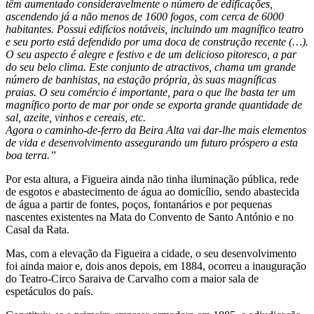
têm aumentado consideravelmente o número de edificações,
ascendendo já a não menos de 1600 fogos, com cerca de 6000
habitantes. Possui edifícios notáveis, incluindo um magnífico teatro
e seu porto está defendido por uma doca de construção recente (…).
O seu aspecto é alegre e festivo e de um delicioso pitoresco, a par
do seu belo clima. Este conjunto de atractivos, chama um grande
número de banhistas, na estação própria, às suas magníficas
praias. O seu comércio é importante, para o que lhe basta ter um
magnífico porto de mar por onde se exporta grande quantidade de
sal, azeite, vinhos e cereais, etc.
Agora o caminho-de-ferro da Beira Alta vai dar-lhe mais elementos
de vida e desenvolvimento assegurando um futuro próspero a esta
boa terra.”
Por esta altura, a Figueira ainda não tinha iluminação pública, rede
de esgotos e abastecimento de água ao domicílio, sendo abastecida
de água a partir de fontes, poços, fontanários e por pequenas
nascentes existentes na Mata do Convento de Santo António e no
Casal da Rata.
Mas, com a elevação da Figueira a cidade, o seu desenvolvimento
foi ainda maior e, dois anos depois, em 1884, ocorreu a inauguração
do Teatro-Circo Saraiva de Carvalho com a maior sala de
espetáculos do país.