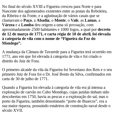
No final do século XVIII a Figueira cresceu para Norte e para
Nascente dos aglomerados existentes entre as praias da Reboleira,
da Ribeira e da Fonte, e a aglutinação de vários casais que se
chamavam o
Paço
, a
Abadia
, o
Monte
, o
Vale
, as
Lamas
, a
Várzea
e a
Lomba
deu origem a uma só povoação, com
aproximadamente 2500 habitantes e 1000 fogos, a qual
por
decreto
de 12 de março de 1771, e carta régia de 10 de abril,
foi elevada
à categoria de vila com o nome de “Figueira da Foz do
Mondego”.
A mudança da Câmara de Tavarede para a Figueira terá ocorrido em
1771, ano em que foi elevada à categoria de vila e foi criado o
distrito do Juiz de Fora.
O primeiro alcaide da vila da Figueira foi Severiano dos Reis e o seu
primeiro Juiz de Fora foi o Dr. José Bento da Silva, confirmados em
carta de 30 de julho de 1771.
Quando a Figueira foi elevada à categoria de vila era já intensa a
exploração de carvão no Cabo Mondego, cujas jazidas tinham sido
descobertas em 1750, havia as pescas e a exploração do sal, mas o
porto da Figueira, também denominado “porto de Buarcos”, era a
sua maior riqueza, possuindo estaleiros de construção naval desde o
século XVII.