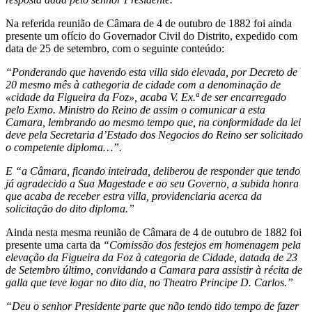
Na referida reunião de Câmara de 4 de outubro de 1882 foi ainda
presente um ofício do Governador Civil do Distrito, expedido com
data de 25 de setembro, com o seguinte conteúdo:
“Ponderando que havendo esta villa sido elevada, por Decreto de
20 mesmo mês à cathegoria de cidade com a denominação de
«cidade da Figueira da Foz», acaba V. Ex.ª de ser encarregado
pelo Exmo. Ministro do Reino de assim o comunicar a esta
Camara, lembrando ao mesmo tempo que, na conformidade da lei
deve pela Secretaria d’Estado dos Negocios do Reino ser solicitado
o competente diploma…”.
E “a Câmara, ficando inteirada, deliberou de responder que tendo
já agradecido a Sua Magestade e ao seu Governo, a subida honra
que acaba de receber estra villa, providenciaria acerca da
solicitação do dito diploma.”
Ainda nesta mesma reunião de Câmara de 4 de outubro de 1882 foi
presente uma carta da
“Comissão dos festejos em homenagem pela
elevação da Figueira da Foz à categoria de Cidade, datada de 23
de Setembro último, convidando a Camara para assistir à récita de
galla que teve logar no dito dia, no Theatro Principe D. Carlos.”
“Deu o senhor Presidente parte que não tendo tido tempo de fazer