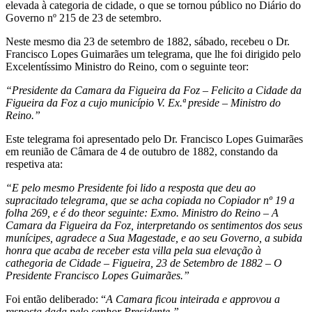
elevada à categoria de cidade, o que se tornou público no Diário do
Governo nº 215 de 23 de setembro.
Neste mesmo dia 23 de setembro de 1882, sábado, recebeu o Dr.
Francisco Lopes Guimarães um telegrama, que lhe foi dirigido pelo
Excelentíssimo Ministro do Reino, com o seguinte teor:
“Presidente da Camara da Figueira da Foz – Felicito a Cidade da
Figueira da Foz a cujo município V. Ex.ª preside – Ministro do
Reino.”
Este telegrama foi apresentado pelo Dr. Francisco Lopes Guimarães
em reunião de Câmara de 4 de outubro de 1882, constando da
respetiva ata:
“E pelo mesmo Presidente foi lido a resposta que deu ao
supracitado telegrama, que se acha copiada no Copiador nº 19 a
folha 269, e é do theor seguinte: Exmo. Ministro do Reino – A
Camara da Figueira da Foz, interpretando os sentimentos dos seus
munícipes, agradece a Sua Magestade, e ao seu Governo, a subida
honra que acaba de receber esta villa pela sua elevação à
cathegoria de Cidade – Figueira, 23 de Setembro de 1882 – O
Presidente Francisco Lopes Guimarães.”
Foi então deliberado: “
A Camara ficou inteirada e approvou a
resposta dada pelo senhor Presidente.”