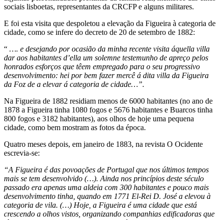
sociais lisboetas, representantes da CRCFP e alguns militares.
E foi esta visita que despoletou a elevação da Figueira à categoria de
cidade, como se infere do decreto de 20 de setembro de 1882:
“
…. e desejando por ocasião da minha recente visita áquella villa
dar aos habitantes d’ella um solemne testemunho de apreço pelos
honrados esforços que têem empregado para o seu progressivo
desenvolvimento: hei por bem fazer mercê á dita villa da Figueira
da Foz de a elevar á categoria de cidade…”.
Na Figueira de 1882 residiam menos de 6000 habitantes (no ano de
1878 a Figueira tinha 1080 fogos e 5676 habitantes e Buarcos tinha
800 fogos e 3182 habitantes), aos olhos de hoje uma pequena
cidade, como bem mostram as fotos da época.
Quatro meses depois, em janeiro de 1883, na revista O Ocidente
escrevia-se:
“A Figueira é das povoações de Portugal que nos últimos tempos
mais se tem desenvolvido (…). Ainda nos princípios deste século
passado era apenas uma aldeia com 300 habitantes e pouco mais
desenvolvimento tinha, quando em 1771 El-Rei D. José a elevou à
categoria de vila. (…) Hoje, a Figueira é uma cidade que está
crescendo a olhos vistos, organizando companhias edificadoras que