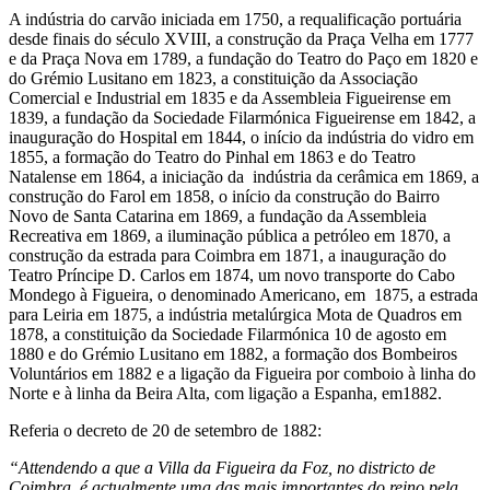
A indústria do carvão iniciada em 1750, a requalificação portuária
desde finais do século XVIII, a construção da Praça Velha em 1777
e da Praça Nova em
1789,
a fundação do Teatro do Paço em 1820 e
do Grémio Lusitano em 1823, a constituição da Associação
Comercial e Industrial em 1835 e da Assembleia Figueirense em
1839, a fundação da Sociedade Filarmónica Figueirense em 1842, a
inauguração do Hospital em 1844, o início da indústria do vidro em
1855, a formação do Teatro do Pinhal em 1863 e do Teatro
Natalense em 1864, a iniciação da indústria da cerâmica em 1869, a
construção do Farol em 1858, o início da construção do Bairro
Novo de Santa Catarina em 1869, a fundação da Assembleia
Recreativa em 1869, a iluminação pública a petróleo em 1870, a
construção da estrada para Coimbra em 1871, a inauguração do
Teatro Príncipe D. Carlos em 1874, um novo transporte do Cabo
Mondego à Figueira, o denominado
Americano, em 1875, a estrada
para Leiria em 1875, a indústria metalúrgica Mota de Quadros em
1878, a constituição da Sociedade Filarmónica 10 de agosto em
1880 e do Grémio Lusitano em 1882, a formação dos Bombeiros
Voluntários em 1882 e a ligação da Figueira por comboio à linha do
Norte e à linha da Beira Alta, com ligação a Espanha, em1882.
Referia o decreto de 20 de setembro de 1882:
“Attendendo a que a Villa da Figueira da Foz, no districto de
Coimbra, é actualmente uma das mais importantes do reino pela