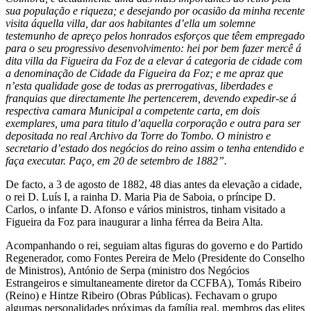
sua população e riqueza; e desejando por ocasião da minha recente
visita áquella villa, dar aos habitantes d’ella um solemne
testemunho de apreço pelos honrados esforços que têem empregado
para o seu progressivo desenvolvimento: hei por bem fazer mercê á
dita villa da Figueira da Foz de a elevar á categoria de cidade com
a denominação de Cidade da Figueira da Foz; e me apraz que
n’esta qualidade gose de todas as prerrogativas, liberdades e
franquias que directamente lhe pertencerem, devendo expedir-se á
respectiva camara Municipal a competente carta, em dois
exemplares, uma para titulo d’aquella corporação e outra para ser
depositada no real Archivo da Torre do Tombo. O ministro e
secretario d’estado dos negócios do reino assim o tenha entendido e
faça executar. Paço, em 20 de setembro de 1882”.
De facto,
a 3 de agosto de 1882,
48 dias antes da elevação a cidade,
o rei D. Luís I, a rainha D. Maria Pia de Saboia, o
príncipe D.
Carlos, o infante D. Afonso
e vários ministros, tinham visitado a
Figueira da Foz para inaugurar a linha férrea da Beira Alta.
Acompanhando o rei, seguiam altas figuras do governo e do Partido
Regenerador, como Fontes Pereira de Melo (Presidente do Conselho
de Ministros), António de Serpa (ministro dos Negócios
Estrangeiros e simultaneamente diretor da CCFBA), Tomás Ribeiro
(Reino) e Hintze Ribeiro (Obras Públicas). Fechavam o grupo
algumas personalidades próximas da família real, membros das elites