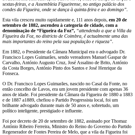
sextas-feiras, e a Assembleia Figueirense, no antigo palácio dos
condes da Figueira, onde se dança à quinta-feira e ao domingo”.
Esta vila cresceu muito rapidamente e, 111 anos depois,
em 20 de
setembro de 1882, ascendeu à categoria de cidade, com a
denominação de “Figueira da Foz”,
“attendendo a que a Villa da
Figueira da Foz, no districto de Coimbra, é actualmente uma das
mais importantes do reino pela sua população e riqueza”.
Em 1882, o Presidente da Câmara Municipal era o advogado Dr.
Francisco Lopes Guimarães, sendo vereadores Manuel Gaspar de
Carvalho, António Augusto Cruz, José Assalino de Brito, António
da Costa Borges, António Pinto dos Santos e José Henrique da
Fonseca.
O Dr. Francisco Lopes Guimarães, nascido no Casal da Fonte, no
então concelho de Lavos, era um jovem presidente com apenas 36
anos de idade. Foi presidente da Câmara da Figueira de 1880 a 1883
e de 1887 a1889, chefiou o Partido Progressista local, foi um
brilhante advogado durante mais de 50 anos e, sobretudo, um
político inteligente, prestigiado e influente.
Foi por decreto de 20 de setembro de 1882, assinado por Thomaz
António Ribeiro Ferreira, Ministro do Reino do Governo do Partido
Regenerador de Fontes Pereira de Melo, que a vila da Figueira foi