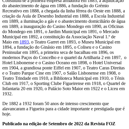
Constituiu-se a primeira empresa armadora em 1885, a adjudicação
do abastecimento de água em 1886, a fundação do Grémio
Recreativo em 1888, a chegada da linha férrea do Oeste em 1888, a
criação da Aula de Desenho Industrial em 1888, a Escola Industrial
em 1889, a iluminação a gás e o abastecimento domiciliário de água
em 1889, a inauguração do Casino Mondego em 1890, as Oficinas
do Mondego em 1891, o Jardim Municipal em 1891, o Mercado
Municipal em 1892, a constituição da Associação Naval 1.º de
Maio em
1893
, o Teatro Garret em 1893, o Museu Municipal em
1894, a fundação do Ginásio em 1895,
o Coliseu e o Casino
Peninsular em 1895, a primeira seca de bacalhau em 1896,
os
modernos Paços do Concelho e o quartel da Artilharia 2 em 1897, o
Hotel Lisbonense e o Casino Oceano em 1898, o Hotel Universal
em 1904, a grandiosa ponte Eiffel em 1907, o Teatro Caras Direitas
e o Teatro Parque Cine em 1907, o Salão Lisbonense em 1908, o
Teatro Trindade em 1910, a Biblioteca Municipal em 1910, o Ténis
Club em 1917, o Sporting Clube Figueirense em 1918, o Quartel de
Infantaria 20 em 1920, o Palácio Soto Maior em 1922 e o Liceu em
1932.
De 1882 a 1932 foram 50 anos de intenso crescimento que
alavancaram a Figueira para a cidade importante e prestigiada que é
hoje.
Publicado na edição de Setembro de 2022 da Revista FOZ