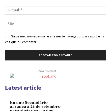
E-
mai
Sit
Salve meu nome, e-mail e site neste navegador para a próxima
vez que eu comentar.
- Advertisement -
Latest article
Ensino Secundário
arranca a 21 de setembro
para aliviar carga dos