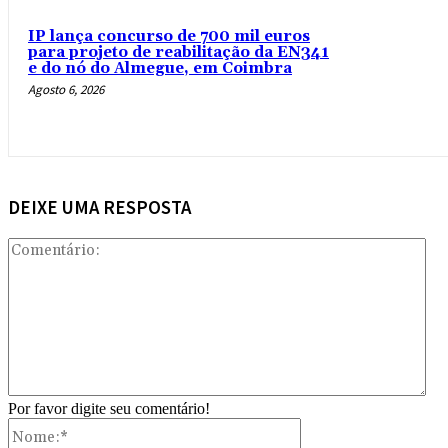
IP lança concurso de 700 mil euros
para projeto de reabilitação da EN341
e do nó do Almegue, em Coimbra
Agosto 6, 2026
DEIXE UMA RESPOSTA
Com
Por favor digite seu comentário!
Nome:*