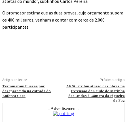
atletas do mundo”, sublinhou Carlos Pereira.
O promotor estima que as duas provas, cujo orçamento supera
os 400 mil euros, venham a contar com cerca de 2.000
participantes.
Artigo anterior
Próximo artigo
Terminaram buscas por
ARSC atribui atraso das obras na
desaparecido na estrada do
Extensão de Saúde de Marinha
Enforca Cães
das Ondas à Câmara da Figueira
da Foz
- Advertisement -