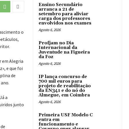
Ensino Secundário
arranca a 21 de
setembro para aliviar
carga dos professores
envolvidos nos exames
Agosto 6, 2026
nascimento o
petáculos,
Profjam no Dia
itor.
Internacional da
Juventude na Figueira
da Foz
r em Alegria
Agosto 6, 2026
», e que foi
iplina de
IP lança concurso de
700 mil euros para
 ano.
projeto de reabilitação
da EN341 e do nó do
Almegue, em Coimbra
Já a
Agosto 6, 2026
uiridos junto
Primeira USF Modelo C
entra em
funcionamento e
 de
Governo quer alargar