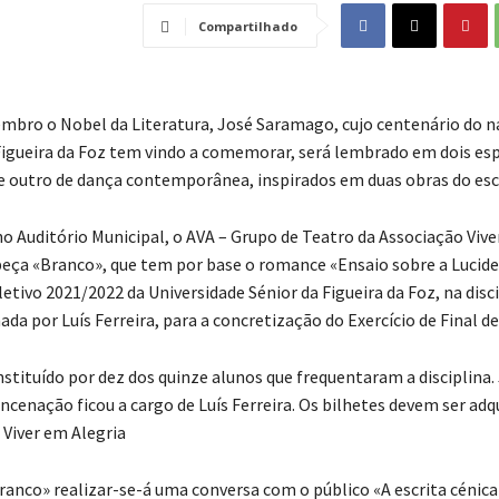
Compartilhado
embro o Nobel da Literatura, José Saramago, cujo centenário do 
Figueira da Foz tem vindo a comemorar, será lembrado em dois es
e outro de dança contemporânea, inspirados em duas obras do escr
no Auditório Municipal, o AVA – Grupo de Teatro da Associação Vive
 peça «Branco», que tem por base o romance «Ensaio sobre a Lucidez
letivo 2021/2022 da Universidade Sénior da Figueira da Foz, na disc
ada por Luís Ferreira, para a concretização do Exercício de Final de
stituído por dez dos quinze alunos que frequentaram a disciplina. 
cenação ficou a cargo de Luís Ferreira. Os bilhetes devem ser adq
 Viver em Alegria
Branco» realizar-se-á uma conversa com o público «A escrita cénica