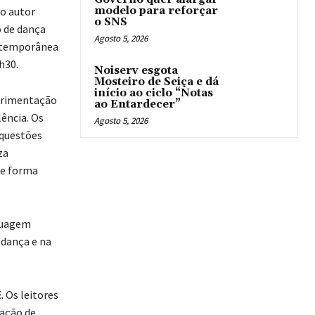
o autor
modelo para reforçar
o SNS
o de dança
Agosto 5, 2026
ontemporânea
h30.
Noiserv esgota
Mosteiro de Seiça e dá
início ao ciclo “Notas
perimentação
ao Entardecer”
ência. Os
Agosto 5, 2026
 questões
za
de forma
nguagem
 dança e na
. Os leitores
ação de