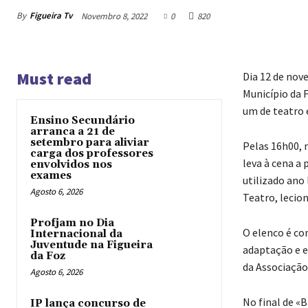
By
Figueira Tv
Novembro 8, 2022
0
820
Must read
Dia 12 de nov
Município da 
um de teatro 
Ensino Secundário
arranca a 21 de
setembro para aliviar
Pelas 16h00, 
carga dos professores
leva à cena a
envolvidos nos
exames
utilizado ano 
Agosto 6, 2026
Teatro, lecion
Profjam no Dia
O elenco é con
Internacional da
Juventude na Figueira
adaptação e en
da Foz
da Associação
Agosto 6, 2026
No final de «
IP lança concurso de