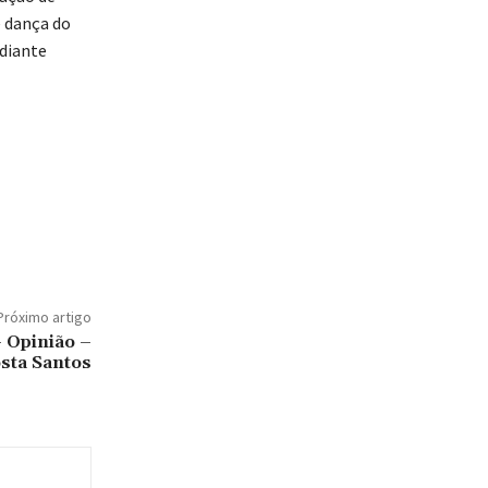
e dança do
ediante
Próximo artigo
 Opinião –
sta Santos