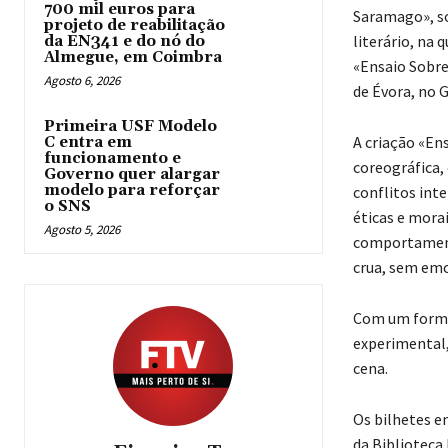
700 mil euros para
Saramago», so
projeto de reabilitação
literário, na 
da EN341 e do nó do
Almegue, em Coimbra
«Ensaio Sobr
Agosto 6, 2026
de Évora, no 
Primeira USF Modelo
A criação «En
C entra em
funcionamento e
coreográfica,
Governo quer alargar
modelo para reforçar
conflitos inte
o SNS
éticas e mora
Agosto 5, 2026
comportament
crua, sem em
Com um format
experimental,
cena.
Os bilhetes e
da Biblioteca