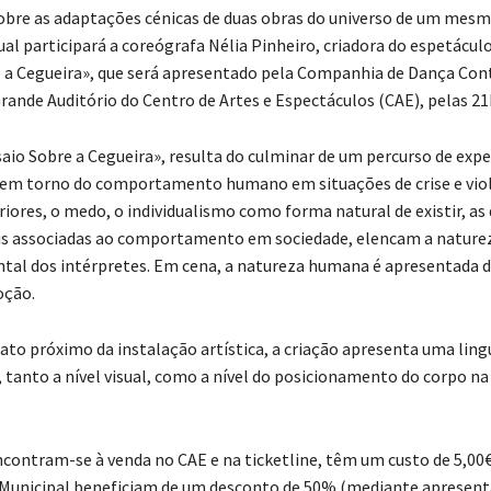
bre as adaptações cénicas de duas obras do universo de um mesm
qual participará a coreógrafa Nélia Pinheiro, criadora do espetácul
e a Cegueira», que será apresentado pela Companhia de Dança C
Grande Auditório do Centro de Artes e Espectáculos (CAE), pelas 21
saio Sobre a Cegueira», resulta do culminar de um percurso de ex
 em torno do comportamento humano em situações de crise e viol
riores, o medo, o individualismo como forma natural de existir, as
is associadas ao comportamento em sociedade, elencam a nature
al dos intérpretes. Em cena, a natureza humana é apresentada 
oção.
o próximo da instalação artística, a criação apresenta uma li
 tanto a nível visual, como a nível do posicionamento do corpo na
ncontram-se à venda no CAE e na ticketline, têm um custo de 5,00€
 Municipal beneficiam de um desconto de 50% (mediante apresent