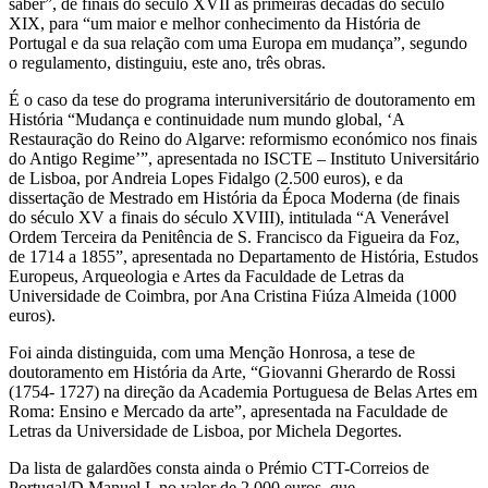
saber”, de finais do século XVII às primeiras décadas do século
XIX, para “um maior e melhor conhecimento da História de
Portugal e da sua relação com uma Europa em mudança”, segundo
o regulamento, distinguiu, este ano, três obras.
É o caso da tese do programa interuniversitário de doutoramento em
História “Mudança e continuidade num mundo global, ‘A
Restauração do Reino do Algarve: reformismo económico nos finais
do Antigo Regime’”, apresentada no ISCTE – Instituto Universitário
de Lisboa, por Andreia Lopes Fidalgo (2.500 euros), e da
dissertação de Mestrado em História da Época Moderna (de finais
do século XV a finais do século XVIII), intitulada “A Venerável
Ordem Terceira da Penitência de S. Francisco da Figueira da Foz,
de 1714 a 1855”, apresentada no Departamento de História, Estudos
Europeus, Arqueologia e Artes da Faculdade de Letras da
Universidade de Coimbra, por Ana Cristina Fiúza Almeida (1000
euros).
Foi ainda distinguida, com uma Menção Honrosa, a tese de
doutoramento em História da Arte, “Giovanni Gherardo de Rossi
(1754- 1727) na direção da Academia Portuguesa de Belas Artes em
Roma: Ensino e Mercado da arte”, apresentada na Faculdade de
Letras da Universidade de Lisboa, por Michela Degortes.
Da lista de galardões consta ainda o Prémio CTT-Correios de
Portugal/D.Manuel I, no valor de 2.000 euros, que