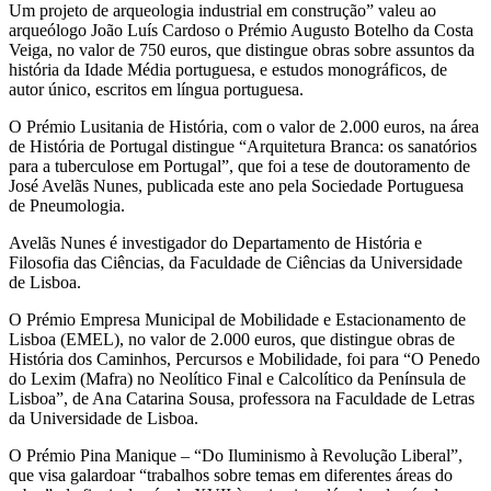
Um projeto de arqueologia industrial em construção” valeu ao
arqueólogo João Luís Cardoso o Prémio Augusto Botelho da Costa
Veiga, no valor de 750 euros, que distingue obras sobre assuntos da
história da Idade Média portuguesa, e estudos monográficos, de
autor único, escritos em língua portuguesa.
O Prémio Lusitania de História, com o valor de 2.000 euros, na área
de História de Portugal distingue “Arquitetura Branca: os sanatórios
para a tuberculose em Portugal”, que foi a tese de doutoramento de
José Avelãs Nunes, publicada este ano pela Sociedade Portuguesa
de Pneumologia.
Avelãs Nunes é investigador do Departamento de História e
Filosofia das Ciências, da Faculdade de Ciências da Universidade
de Lisboa.
O Prémio Empresa Municipal de Mobilidade e Estacionamento de
Lisboa (EMEL), no valor de 2.000 euros, que distingue obras de
História dos Caminhos, Percursos e Mobilidade, foi para “O Penedo
do Lexim (Mafra) no Neolítico Final e Calcolítico da Península de
Lisboa”, de Ana Catarina Sousa, professora na Faculdade de Letras
da Universidade de Lisboa.
O Prémio Pina Manique – “Do Iluminismo à Revolução Liberal”,
que visa galardoar “trabalhos sobre temas em diferentes áreas do