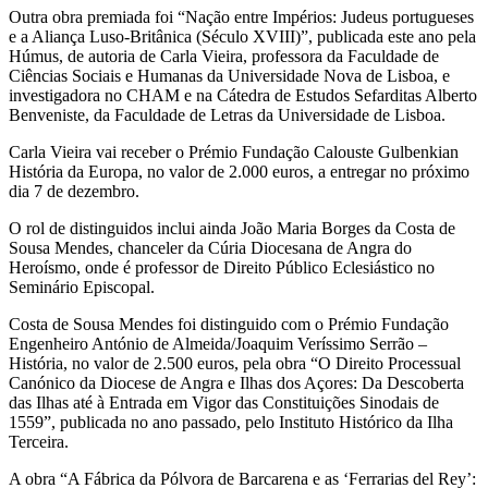
Outra obra premiada foi “Nação entre Impérios: Judeus portugueses
e a Aliança Luso-Britânica (Século XVIII)”, publicada este ano pela
Húmus, de autoria de Carla Vieira, professora da Faculdade de
Ciências Sociais e Humanas da Universidade Nova de Lisboa, e
investigadora no CHAM e na Cátedra de Estudos Sefarditas Alberto
Benveniste, da Faculdade de Letras da Universidade de Lisboa.
Carla Vieira vai receber o Prémio Fundação Calouste Gulbenkian
História da Europa, no valor de 2.000 euros, a entregar no próximo
dia 7 de dezembro.
O rol de distinguidos inclui ainda João Maria Borges da Costa de
Sousa Mendes, chanceler da Cúria Diocesana de Angra do
Heroísmo, onde é professor de Direito Público Eclesiástico no
Seminário Episcopal.
Costa de Sousa Mendes foi distinguido com o Prémio Fundação
Engenheiro António de Almeida/Joaquim Veríssimo Serrão –
História, no valor de 2.500 euros, pela obra “O Direito Processual
Canónico da Diocese de Angra e Ilhas dos Açores: Da Descoberta
das Ilhas até à Entrada em Vigor das Constituições Sinodais de
1559”, publicada no ano passado, pelo Instituto Histórico da Ilha
Terceira.
A obra “A Fábrica da Pólvora de Barcarena e as ‘Ferrarias del Rey’: