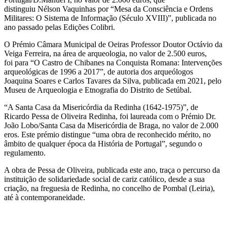
distinguiu Nélson Vaquinhas por “Mesa da Consciência e Ordens
Militares: O Sistema de Informação (Século XVIII)”, publicada no
ano passado pelas Edições Colibri.
O Prémio Câmara Municipal de Oeiras Professor Doutor Octávio da
Veiga Ferreira, na área de arqueologia, no valor de 2.500 euros,
foi para “O Castro de Chibanes na Conquista Romana: Intervenções
arqueológicas de 1996 a 2017”, de autoria dos arqueólogos
Joaquina Soares e Carlos Tavares da Silva, publicada em 2021, pelo
Museu de Arqueologia e Etnografia do Distrito de Setúbal.
“A Santa Casa da Misericórdia da Redinha (1642-1975)”, de
Ricardo Pessa de Oliveira Redinha, foi laureada com o Prémio Dr.
João Lobo/Santa Casa da Misericórdia de Braga, no valor de 2.000
eros. Este prémio distingue “uma obra de reconhecido mérito, no
âmbito de qualquer época da História de Portugal”, segundo o
regulamento.
A obra de Pessa de Oliveira, publicada este ano, traça o percurso da
instituição de solidariedade social de cariz católico, desde a sua
criação, na freguesia de Redinha, no concelho de Pombal (Leiria),
até à contemporaneidade.