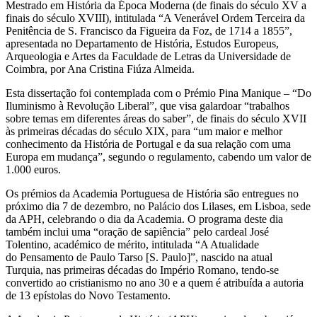
Mestrado em História da Época Moderna (de finais do século XV a
finais do século XVIII), intitulada “A Venerável Ordem Terceira da
Penitência de S. Francisco da Figueira da Foz, de 1714 a 1855”,
apresentada no Departamento de História, Estudos Europeus,
Arqueologia e Artes da Faculdade de Letras da Universidade de
Coimbra, por Ana Cristina Fiúza Almeida.
Esta dissertação foi contemplada com o Prémio Pina Manique – “Do
Iluminismo à Revolução Liberal”, que visa galardoar “trabalhos
sobre temas em diferentes áreas do saber”, de finais do século XVII
às primeiras décadas do século XIX, para “um maior e melhor
conhecimento da História de Portugal e da sua relação com uma
Europa em mudança”, segundo o regulamento, cabendo um valor de
1.000 euros.
Os prémios da Academia Portuguesa de História são entregues no
próximo dia 7 de dezembro, no Palácio dos Lilases, em Lisboa, sede
da APH, celebrando o dia da Academia. O programa deste dia
também inclui uma “oração de sapiência” pelo cardeal José
Tolentino, académico de mérito, intitulada “A Atualidade
do Pensamento de Paulo Tarso [S. Paulo]”, nascido na atual
Turquia, nas primeiras décadas do Império Romano, tendo-se
convertido ao cristianismo no ano 30 e a quem é atribuída a autoria
de 13 epístolas do Novo Testamento.