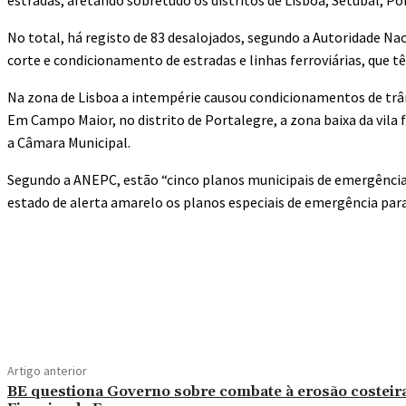
estradas, afetando sobretudo os distritos de Lisboa, Setúbal, P
No total, há registo de 83 desalojados, segundo a Autoridade N
corte e condicionamento de estradas e linhas ferroviárias, que tê
Na zona de Lisboa a intempérie causou condicionamentos de trâns
Em Campo Maior, no distrito de Portalegre, a zona baixa da vila
a Câmara Municipal.
Segundo a ANEPC, estão “cinco planos municipais de emergência
estado de alerta amarelo os planos especiais de emergência para a
Compartilhado
Artigo anterior
BE questiona Governo sobre combate à erosão costeir