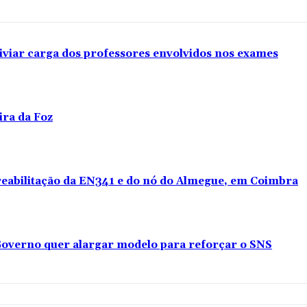
iviar carga dos professores envolvidos nos exames
ira da Foz
 reabilitação da EN341 e do nó do Almegue, em Coimbra
overno quer alargar modelo para reforçar o SNS