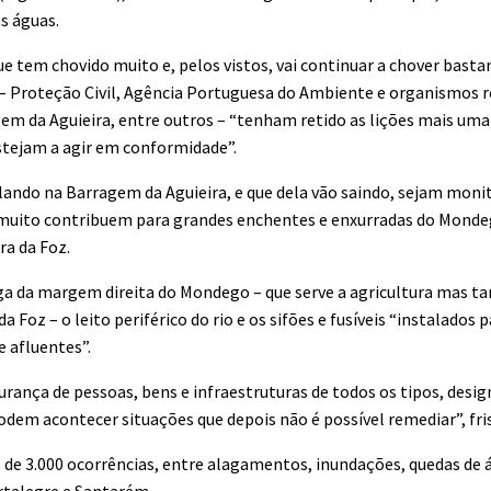
s águas.
e tem chovido muito e, pelos vistos, vai continuar a chover basta
o – Proteção Civil, Agência Portuguesa do Ambiente e organismos 
em da Aguieira, entre outros – “tenham retido as lições mais uma
estejam a agir em conformidade”.
lando na Barragem da Aguieira, e que dela vão saindo, sejam moni
, muito contribuem para grandes enchentes e enxurradas do Mondeg
ra da Foz.
ega da margem direita do Mondego – que serve a agricultura mas 
 Foz – o leito periférico do rio e os sifões e fusíveis “instalados p
 afluentes”.
gurança de pessoas, bens e infraestruturas de todos os tipos, des
odem acontecer situações que depois não é possível remediar”, fri
s de 3.000 ocorrências, entre alagamentos, inundações, quedas de á