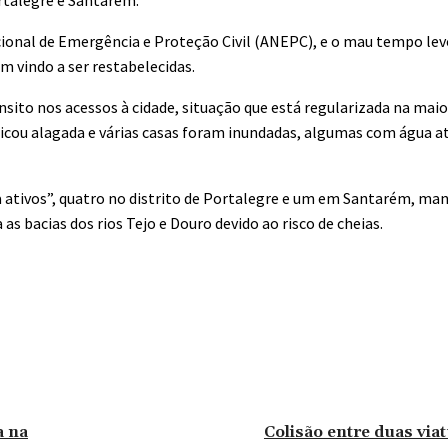
ortalegre e Santarém.
acional de Emergência e Proteção Civil (ANEPC), e o mau tempo l
m vindo a ser restabelecidas.
ito nos acessos à cidade, situação que está regularizada na maio
 ficou alagada e várias casas foram inundadas, algumas com água a
 ativos”, quatro no distrito de Portalegre e um em Santarém, m
s bacias dos rios Tejo e Douro devido ao risco de cheias.
a na
Colisão entre duas via