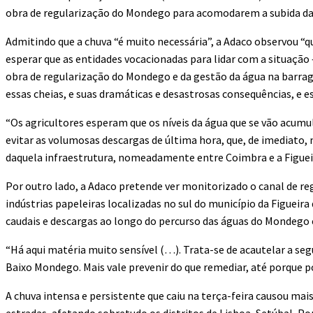
obra de regularização do Mondego para acomodarem a subida da
Admitindo que a chuva “é muito necessária”, a Adaco observou “qu
esperar que as entidades vocacionadas para lidar com a situaçã
obra de regularização do Mondego e da gestão da água na barrag
essas cheias, e suas dramáticas e desastrosas consequências, e 
“Os agricultores esperam que os níveis da água que se vão acumu
evitar as volumosas descargas de última hora, que, de imediato
daquela infraestrutura, nomeadamente entre Coimbra e a Figuei
Por outro lado, a Adaco pretende ver monitorizado o canal de r
indústrias papeleiras localizadas no sul do município da Figueira da
caudais e descargas ao longo do percurso das águas do Mondego e
“Há aqui matéria muito sensível (…). Trata-se de acautelar a se
Baixo Mondego. Mais vale prevenir do que remediar, até porque p
A chuva intensa e persistente que caiu na terça-feira causou mai