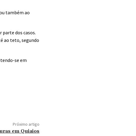
evou também ao
r parte dos casos.
té ao teto, segundo
antendo-se em
Próximo artigo
turas em Quiaios