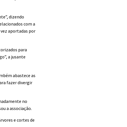
nte”, dizendo
relacionados com a
 vez aportadas por
torizados para
o”, a jusante
também abastece as
ara fazer divergir
ignadamente no
sou a associação.
rvores e cortes de