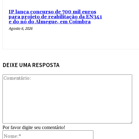
IP lança concurso de 700 mil euros
para projeto de reabilitação da EN341
e do nó do Almegue, em Coimbra
Agosto 6, 2026
DEIXE UMA RESPOSTA
Com
Por favor digite seu comentário!
Nome:*