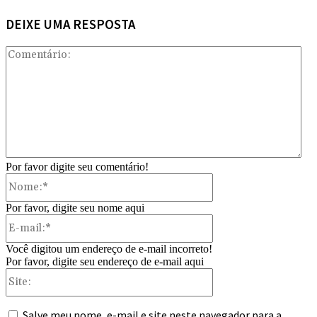
DEIXE UMA RESPOSTA
Com
Por favor digite seu comentário!
Nome:*
Por favor, digite seu nome aqui
E-
mail:*
Você digitou um endereço de e-mail incorreto!
Por favor, digite seu endereço de e-mail aqui
Site:
Salve meu nome, e-mail e site neste navegador para a