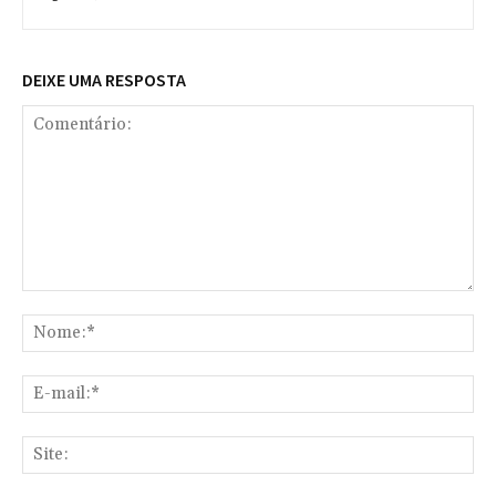
DEIXE UMA RESPOSTA
Comentário:
No
E-
mai
Sit