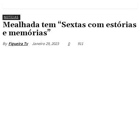
NOTÍCIAS
Mealhada tem “Sextas com estórias
e memórias”
Janeiro 29, 2023
0
911
By
Figueira Tv