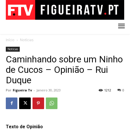
Início
Notícias
Notícias
Caminhando sobre um Ninho
de Cucos – Opinião – Rui
Duque
Por
Figueira Tv
-
Janeiro 30, 2023
1212
0
Texto de Opinião