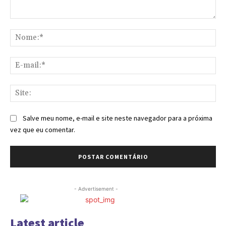
Comentário:
No
E-
mai
Sit
Salve meu nome, e-mail e site neste navegador para a próxima
vez que eu comentar.
- Advertisement -
Latest article