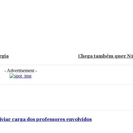
rgia
Chega também quer N10
- Advertisement -
iviar carga dos professores envolvidos