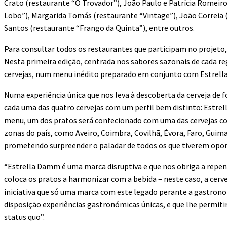
Crato (restaurante “O Trovador”), João Paulo e Patrícia Romeiro
Lobo”), Margarida Tomás (restaurante “Vintage”), João Correia (
Santos (restaurante “Frango da Quinta”), entre outros.
Para consultar todos os restaurantes que participam no projeto
Nesta primeira edição, centrada nos sabores sazonais de cada reg
cervejas, num menu inédito preparado em conjunto com Estrel
Numa experiência única que nos leva à descoberta da cerveja de
cada uma das quatro cervejas com um perfil bem distinto: Estr
menu, um dos pratos será confecionado com uma das cervejas co
zonas do país, como Aveiro, Coimbra, Covilhã, Évora, Faro, Guimar
prometendo surpreender o paladar de todos os que tiverem opo
“Estrella Damm é uma marca disruptiva e que nos obriga a repens
coloca os pratos a harmonizar com a bebida – neste caso, a cer
iniciativa que só uma marca com este legado perante a gastron
disposição experiências gastronómicas únicas, e que lhe permit
status quo”.