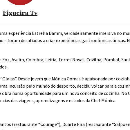
Figueira Tv
: uma experiência Estrella Damm, verdadeiramente imersiva no mu
 – foram desafiados a criar experiências gastronómicas únicas. N
a Foz, Aveiro, Coimbra, Leiria, Torres Novas, Covilhã, Pombal, Sa
dos.
“Olaias”. Desde jovem que Mónica Gomes é apaixonada por cozinh
 uma incursão pelo mundo do desporto, decidiu voltar para a cozi
de obra numa oportunidade para um novo conceito de cozinha. No O
cias das viagens, aprendizagens e estudos da Chef Mónica.
antos (restaurante “Courage”), Duarte Eira (restaurante “Salpoe