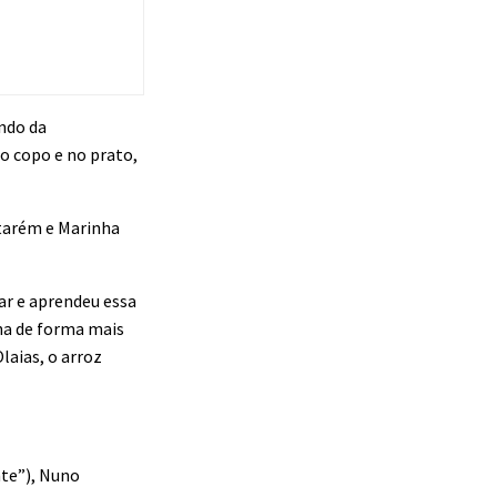
ndo da
o copo e no prato,
ntarém e Marinha
ar e aprendeu essa
nha de forma mais
laias, o arroz
nte”), Nuno