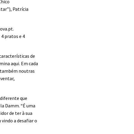
Chico
ar”), Patrícia
ova.pt.
 4 pratos e 4
aracterísticas de
mina aqui. Em cada
te também noutras
nventar,
 diferente que
ella Damm. “É uma
dor de ter à sua
vindo a desafiar o