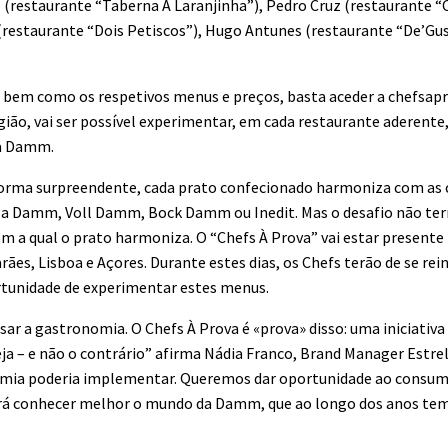
 (restaurante “Taberna A Laranjinha”), Pedro Cruz (restaurante “
restaurante “Dois Petiscos”), Hugo Antunes (restaurante “De’Gust
, bem como os respetivos menus e preços, basta aceder a chefsapr
ião, vai ser possível experimentar, em cada restaurante aderente,
la Damm.
 forma surpreendente, cada prato confecionado harmoniza com as c
ella Damm, Voll Damm, Bock Damm ou Inedit. Mas o desafio não ter
m a qual o prato harmoniza. O “Chefs À Prova” vai estar presen
ães, Lisboa e Açores. Durante estes dias, os Chefs terão de se rei
rtunidade de experimentar estes menus.
ar a gastronomia. O Chefs À Prova é «prova» disso: uma iniciativa
veja – e não o contrário” afirma Nádia Franco, Brand Manager Estr
omia poderia implementar. Queremos dar oportunidade ao consumi
irá conhecer melhor o mundo da Damm, que ao longo dos anos tem 