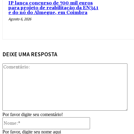
IP lança concurso de 700 mil euros
para projeto de reabilitação da EN341
e do nó do Almegue, em Coimbra
Agosto 6, 2026
DEIXE UMA RESPOSTA
Com
Por favor digite seu comentário!
Nome:*
Por favor, digite seu nome aqui