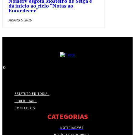
Noiserv esgota Mosteiro de Seiça e
dá início ao ciclo “Notas ao
Entardecer”
Agosto 5, 2026
©
ESTATUTO EDITORIAL
PUBLICIDADE
CONTACTOS
CATEGORIAS
NOTÍCIAS
2954