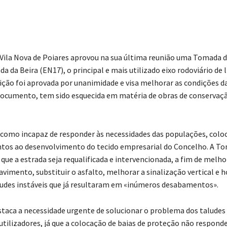
Compartilhado
 Vila Nova de Poiares aprovou na sua última reunião uma Tomada 
da da Beira (EN17), o principal e mais utilizado eixo rodoviário de 
ição foi aprovada por unanimidade e visa melhorar as condições da
ocumento, tem sido esquecida em matéria de obras de conservaçã
a como incapaz de responder às necessidades das populações, col
os ao desenvolvimento do tecido empresarial do Concelho. A T
que a estrada seja requalificada e intervencionada, a fim de melho
vimento, substituir o asfalto, melhorar a sinalização vertical e h
aludes instáveis que já resultaram em «inúmeros desabamentos».
staca a necessidade urgente de solucionar o problema dos taludes 
utilizadores, já que a colocação de baias de proteção não respond