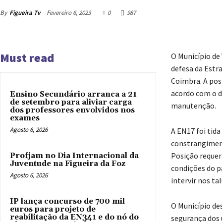
By
Figueira Tv
Fevereiro 6, 2023
0
987
Must read
O Município de
defesa da Estra
Coimbra. A pos
acordo com o d
Ensino Secundário arranca a 21
de setembro para aliviar carga
manutenção.
dos professores envolvidos nos
exames
Agosto 6, 2026
A EN17 foi tid
constrangiment
Posição requer 
Profjam no Dia Internacional da
Juventude na Figueira da Foz
condições do pa
Agosto 6, 2026
intervir nos t
IP lança concurso de 700 mil
O Município de
euros para projeto de
reabilitação da EN341 e do nó do
segurança dos 