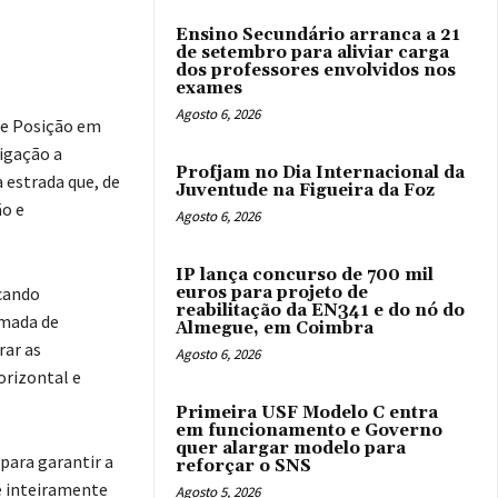
Ensino Secundário arranca a 21
de setembro para aliviar carga
dos professores envolvidos nos
exames
Agosto 6, 2026
de Posição em
ligação a
Profjam no Dia Internacional da
 estrada que, de
Juventude na Figueira da Foz
o e
Agosto 6, 2026
IP lança concurso de 700 mil
ocando
euros para projeto de
reabilitação da EN341 e do nó do
omada de
Almegue, em Coimbra
rar as
Agosto 6, 2026
orizontal e
Primeira USF Modelo C entra
em funcionamento e Governo
quer alargar modelo para
para garantir a
reforçar o SNS
e inteiramente
Agosto 5, 2026