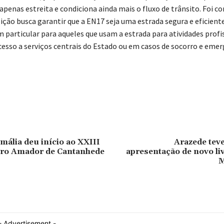
penas estreita e condiciona ainda mais o fluxo de trânsito. Foi co
ção busca garantir que a EN17 seja uma estrada segura e eficiente
m particular para aqueles que usam a estrada para atividades profi
cesso a serviços centrais do Estado ou em casos de socorro e emer
ilhado
mália deu início ao XXIII
Arazede teve
atro Amador de Cantanhede
apresentação de novo li
M
- Advertisement -