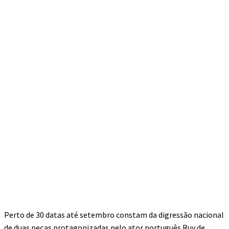
Perto de 30 datas até setembro constam da digressão nacional
de duas peças protagonizadas pelo ator português Ruy de