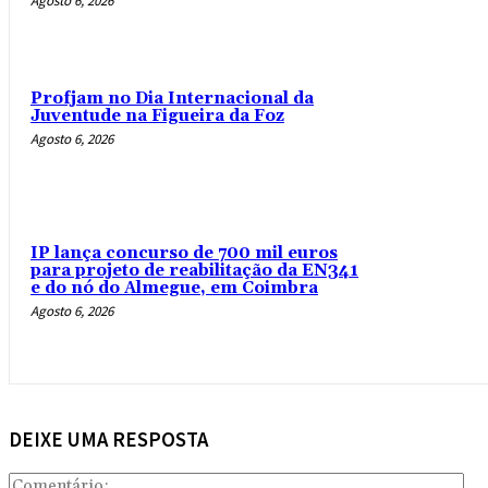
Agosto 6, 2026
Profjam no Dia Internacional da
Juventude na Figueira da Foz
Agosto 6, 2026
IP lança concurso de 700 mil euros
para projeto de reabilitação da EN341
e do nó do Almegue, em Coimbra
Agosto 6, 2026
DEIXE UMA RESPOSTA
Com