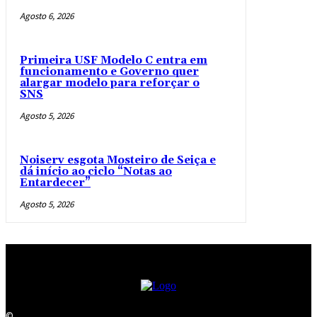
Agosto 6, 2026
Primeira USF Modelo C entra em
funcionamento e Governo quer
alargar modelo para reforçar o
SNS
Agosto 5, 2026
Noiserv esgota Mosteiro de Seiça e
dá início ao ciclo “Notas ao
Entardecer”
Agosto 5, 2026
©