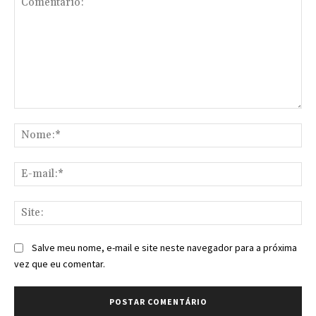
Comentário:
No
E-
mai
Sit
Salve meu nome, e-mail e site neste navegador para a próxima
vez que eu comentar.