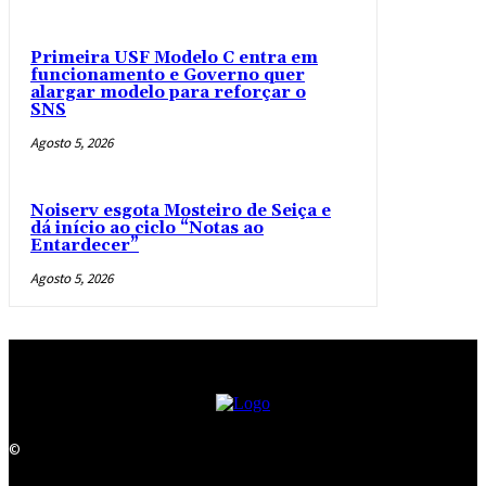
Primeira USF Modelo C entra em
funcionamento e Governo quer
alargar modelo para reforçar o
SNS
Agosto 5, 2026
Noiserv esgota Mosteiro de Seiça e
dá início ao ciclo “Notas ao
Entardecer”
Agosto 5, 2026
©