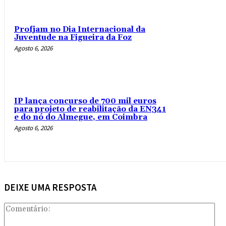
Profjam no Dia Internacional da
Juventude na Figueira da Foz
Agosto 6, 2026
IP lança concurso de 700 mil euros
para projeto de reabilitação da EN341
e do nó do Almegue, em Coimbra
Agosto 6, 2026
DEIXE UMA RESPOSTA
Com