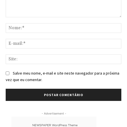
Comentário:
No
E-
mai
Sit
Salve meu nome, e-mail e site neste navegador para a próxima
vez que eu comentar.
- Advertisement -