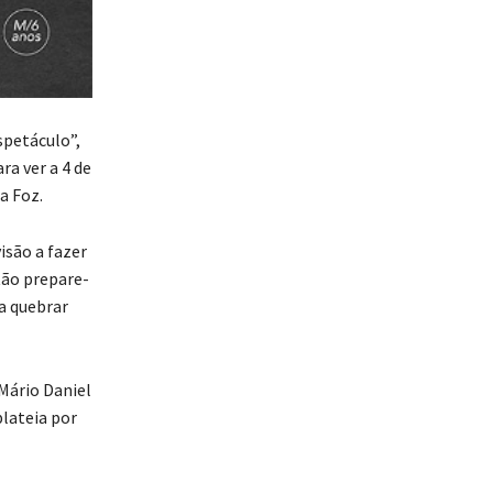
spetáculo”,
ra ver a 4 de
a Foz.
isão a fazer
tão prepare-
 a quebrar
 Mário Daniel
lateia por