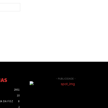
Site:
IAS
- PUBLICIDADE -
2951
10
RA DA FOZ
8
2