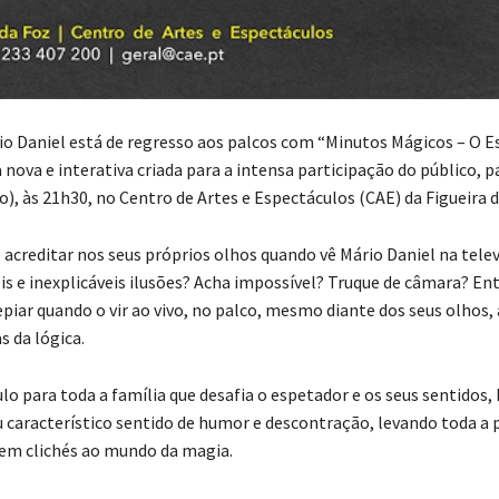
o Daniel está de regresso aos palcos com “Minutos Mágicos – O E
ova e interativa criada para a intensa participação do público, pa
), às 21h30, no Centro de Artes e Espectáculos (CAE) da Figueira d
acreditar nos seus próprios olhos quando vê Mário Daniel na telev
eis e inexplicáveis ilusões? Acha impossível? Truque de câmara? En
epiar quando o vir ao vivo, no palco, mesmo diante dos seus olhos,
s da lógica.
o para toda a família que desafia o espetador e os seus sentidos,
característico sentido de humor e descontração, levando toda a p
em clichés ao mundo da magia.