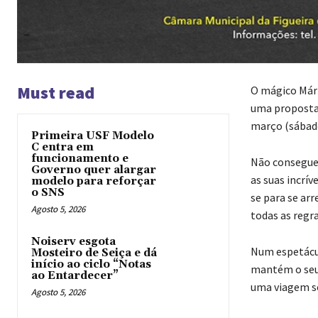
Must read
O mágico Mári
uma proposta n
março (sábado
Primeira USF Modelo
C entra em
funcionamento e
Não consegue 
Governo quer alargar
as suas incrív
modelo para reforçar
o SNS
se para se arr
Agosto 5, 2026
todas as regra
Noiserv esgota
Num espetácul
Mosteiro de Seiça e dá
início ao ciclo “Notas
mantém o seu 
ao Entardecer”
uma viagem s
Agosto 5, 2026