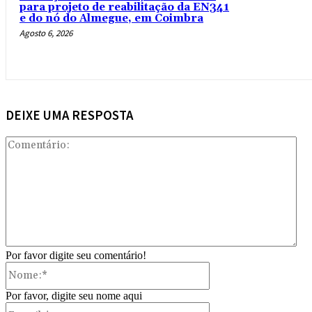
para projeto de reabilitação da EN341
e do nó do Almegue, em Coimbra
Agosto 6, 2026
DEIXE UMA RESPOSTA
Com
Por favor digite seu comentário!
Nome:*
Por favor, digite seu nome aqui
E-