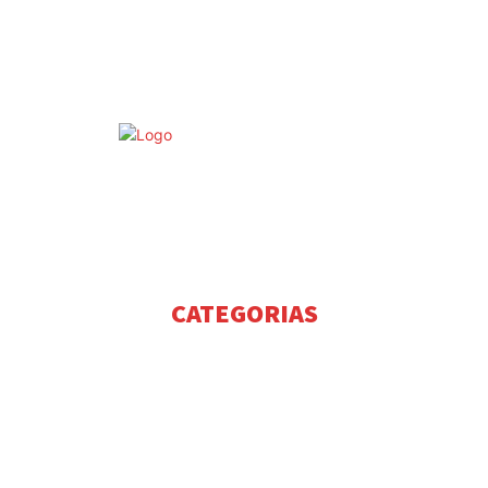
©
ESTATUTO EDITORIAL
PUBLICIDADE
CONTACTOS
CATEGORIAS
NOTÍCIAS
2954
NOTÍCIAS COIMBRA
11
NOTÍCIAS DA FIGUEIRA DA FOZ
9
EVENTOS
2
DESTAQUES
2
DESPORTO
1