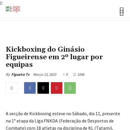
NOTÍCIAS
Kickboxing do Ginásio
Figueirense em 2º lugar por
equipas
Março 13, 2023
0
1046
By
Figueira Tv
A secção de Kickboxing esteve no Sábado, dia 11, presente
na 1° etapa da Liga FNKDA (
Federação de Desportos de
Combate)
com 18 atletas na disciplina de KL (Tatami),