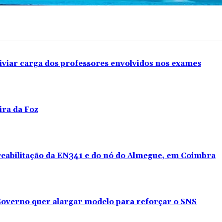
iviar carga dos professores envolvidos nos exames
ira da Foz
 reabilitação da EN341 e do nó do Almegue, em Coimbra
overno quer alargar modelo para reforçar o SNS