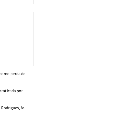
, como perda de
praticada por
a Rodrigues
, às