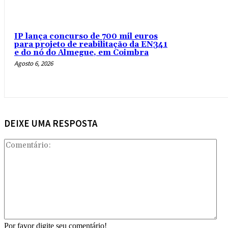
IP lança concurso de 700 mil euros
para projeto de reabilitação da EN341
e do nó do Almegue, em Coimbra
Agosto 6, 2026
DEIXE UMA RESPOSTA
Com
Por favor digite seu comentário!