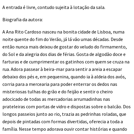
A entrada é livre, contudo sujeita à lotação da sala.
Biografia da autora:
A Ana Rito Cardoso nasceu na bonita cidade de Lisboa, numa
noite quente do fim do Verão, já lá vão umas décadas. Desde
então nunca mais deixou de gostar do veludo do firmamento,
do Sol e da alegria dos dias de férias. Gosta de algodão doce e
farturas e de cumprimentar os gatinhos com quem se cruza na
rua. Adora passear à beira-mar para sentir a areia a escapar
debaixo dos pés e, em pequenina, quando ia à aldeia dos avós,
corria para a mercearia para poder enterrar os dedos nas
misteriosas tulhas do grão e do feijão e sentir o cheiro
adocicado de todas as mercadorias arrumadinhas nas
prateleiras com portas de vidro e dispostas sobre o balcão. Dos
longos passeios junto ao rio, trazia as pedrinhas roladas, que
depois de pintadas com formas divertidas, oferecia a toda a
família. Nesse tempo adorava ouvir contar histórias e quando