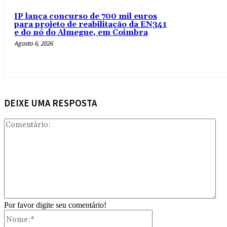
IP lança concurso de 700 mil euros
para projeto de reabilitação da EN341
e do nó do Almegue, em Coimbra
Agosto 6, 2026
DEIXE UMA RESPOSTA
Com
Por favor digite seu comentário!
Nome:*