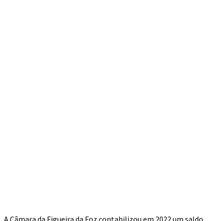
A Câmara da Figueira da Foz contabilizou em 2022 um saldo