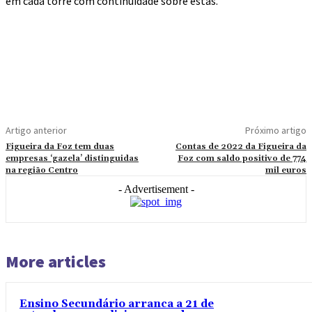
em cada torre com continuidade sobre estas.
Artigo anterior
Próximo artigo
Figueira da Foz tem duas
Contas de 2022 da Figueira da
empresas ‘gazela’ distinguidas
Foz com saldo positivo de 774
na região Centro
mil euros
- Advertisement -
More articles
Ensino Secundário arranca a 21 de