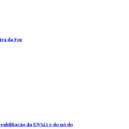
ira da Foz
reabilitação da EN341 e do nó do