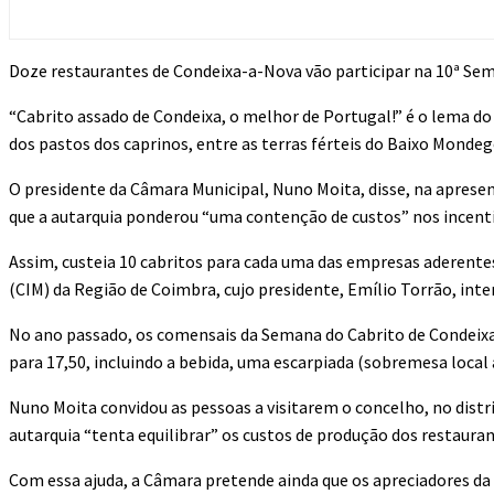
Doze restaurantes de Condeixa-a-Nova vão participar na 10ª Sem
“Cabrito assado de Condeixa, o melhor de Portugal!” é o lema do
dos pastos dos caprinos, entre as terras férteis do Baixo Mondego 
O presidente da Câmara Municipal, Nuno Moita, disse, na apresen
que a autarquia ponderou “uma contenção de custos” nos incent
Assim, custeia 10 cabritos para cada uma das empresas aderente
(CIM) da Região de Coimbra, cujo presidente, Emílio Torrão, in
No ano passado, os comensais da Semana do Cabrito de Condeixa
para 17,50, incluindo a bebida, uma escarpiada (sobremesa local 
Nuno Moita convidou as pessoas a visitarem o concelho, no distri
autarquia “tenta equilibrar” os custos de produção dos restauran
Com essa ajuda, a Câmara pretende ainda que os apreciadores d