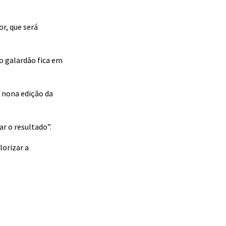
or, que será
o galardão fica em
à nona edição da
r o resultado”.
lorizar a