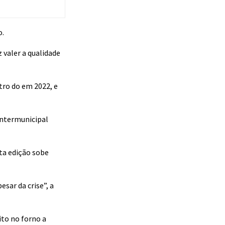
o.
 valer a qualidade
tro do em 2022, e
Intermunicipal
ta edição sobe
sar da crise”, a
to no forno a