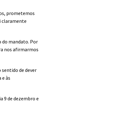
ámos, prometemos
oi claramente
go do mandato. Por
ara nos afirmarmos
 sentido de dever
 e às
dia 9 de dezembro e