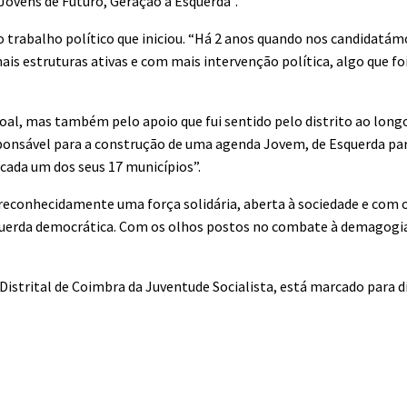
“Jovens de Futuro, Geração à Esquerda”.
ao trabalho político que iniciou. “Há 2 anos quando nos candidat
is estruturas ativas e com mais intervenção política, algo que f
soal, mas também pelo apoio que fui sentido pelo distrito ao lon
esponsável para a construção de uma agenda Jovem, de Esquerda p
cada um dos seus 17 municípios”.
 reconhecidamente uma força solidária, aberta à sociedade e com o
esquerda democrática. Com os olhos postos no combate à demagogia
 Distrital de Coimbra da Juventude Socialista, está marcado para 