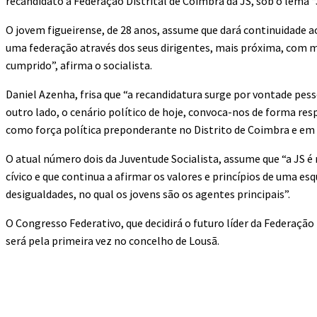
recandidato à Federação Distrital de Coimbra da JS, sob o lema 
O jovem figueirense, de 28 anos, assume que dará continuidade 
uma federação através dos seus dirigentes, mais próxima, com ma
cumprido”, afirma o socialista.
Daniel Azenha, frisa que “a recandidatura surge por vontade pes
outro lado, o cenário político de hoje, convoca-nos de forma r
como força política preponderante no Distrito de Coimbra e em 
O atual número dois da Juventude Socialista, assume que “a JS é
cívico e que continua a afirmar os valores e princípios de uma 
desigualdades, no qual os jovens são os agentes principais”.
O Congresso Federativo, que decidirá o futuro líder da Federação
será pela primeira vez no concelho de Lousã.