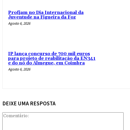
Profjam no Dia Internacional da
Juventude na Figueira da Foz
Agosto 6, 2026
IP lança concurso de 700 mil euros
para projeto de reabilitação da EN341
e do nó do Almegue, em Coimbra
Agosto 6, 2026
DEIXE UMA RESPOSTA
Com