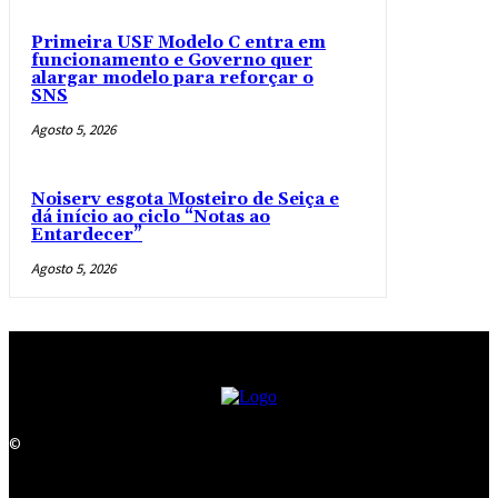
Primeira USF Modelo C entra em
funcionamento e Governo quer
alargar modelo para reforçar o
SNS
Agosto 5, 2026
Noiserv esgota Mosteiro de Seiça e
dá início ao ciclo “Notas ao
Entardecer”
Agosto 5, 2026
©