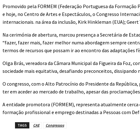
Promovido pela FORMEM (Federação Portuguesa da Formação Pro
e hoje, no Centro de Artes e Espectáculos, o Congresso Internaci
internacionais. na área da inclusão, Kirk Hinkleman (EUA); Geert
Na cerimónia de abertura, marcou presença a Secretária de Estado
“fazer, fazer mais, fazer melhor numa abordagem sempre centra
termos de recursos que possam ir ao encontro das adaptações fís
Olga Brás, vereadora da Câmara Municipal da Figueira da Foz, c
sociedade mais equitativa, desafiando preconceitos, dissipando 
O congresso, com o Alto Patrocínio do Presidente da República, 
ter em aceder ao mercado de trabalho, apesar das proclamações in
A entidade promotora (FORMEM), representa atualmente cerca de 
formação profissional e emprego destinadas a Pessoas com Defic
TAGS
CAE
Congressos