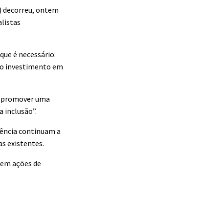
) decorreu, ontem
alistas
que é necessário:
rio investimento em
 a promover uma
 inclusão”.
iência continuam a
as existentes.
vem ações de