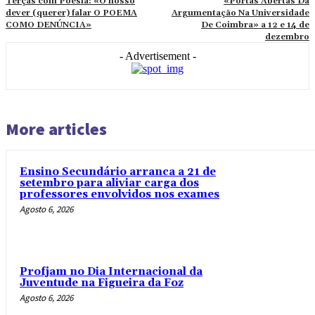
Terças com Poesia: «O nosso
«Portas Abertas Da
dever (querer) falar O POEMA
Argumentação Na Universidade
COMO DENÚNCIA»
De Coimbra» a 12 e 14 de
dezembro
- Advertisement -
More articles
Ensino Secundário arranca a 21 de
setembro para aliviar carga dos
professores envolvidos nos exames
Agosto 6, 2026
Profjam no Dia Internacional da
Juventude na Figueira da Foz
Agosto 6, 2026