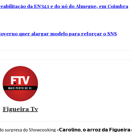
 reabilitação da EN341 e do nó do Almegue, em Coimbra
overno quer alargar modelo para reforçar o SNS
Figueira Tv
resa do Showcooking «𝗖𝗮𝗿𝗼𝗹𝗶𝗻𝗼, 𝗼 𝗮𝗿𝗿𝗼𝘇 𝗱𝗮 𝗙𝗶𝗴𝘂𝗲𝗶𝗿