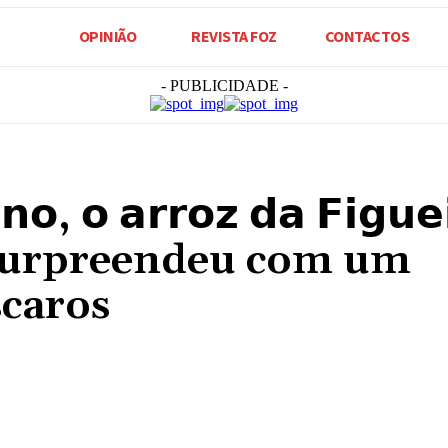
OPINIÃO
REVISTA FOZ
CONTACTOS
- PUBLICIDADE -
 𝗼 𝗮𝗿𝗿𝗼𝘇 𝗱𝗮 𝗙𝗶𝗴𝘂𝗲
surpreendeu com um
scaros
Compartilhado