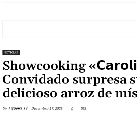
NOTÍCIAS
Showcooking «𝗖𝗮𝗿𝗼𝗹𝗶𝗻𝗼,
Convidado surpresa 
delicioso arroz de mí
By
Figueira Tv
Dezembro 17, 2023
0
953