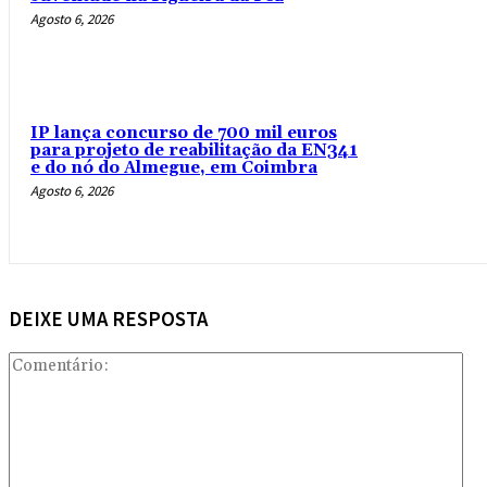
Agosto 6, 2026
IP lança concurso de 700 mil euros
para projeto de reabilitação da EN341
e do nó do Almegue, em Coimbra
Agosto 6, 2026
DEIXE UMA RESPOSTA
Com