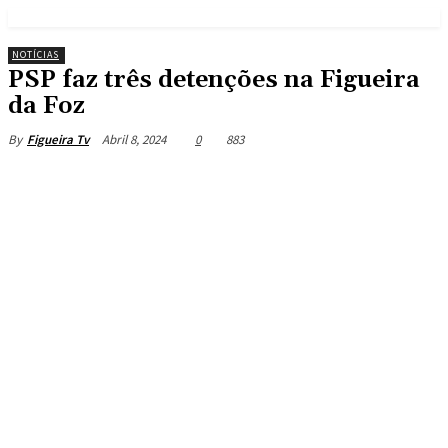
NOTÍCIAS
PSP faz três detenções na Figueira
da Foz
Abril 8, 2024
0
883
By
Figueira Tv