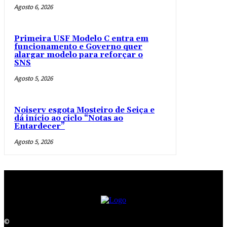
Agosto 6, 2026
Primeira USF Modelo C entra em
funcionamento e Governo quer
alargar modelo para reforçar o
SNS
Agosto 5, 2026
Noiserv esgota Mosteiro de Seiça e
dá início ao ciclo “Notas ao
Entardecer”
Agosto 5, 2026
©