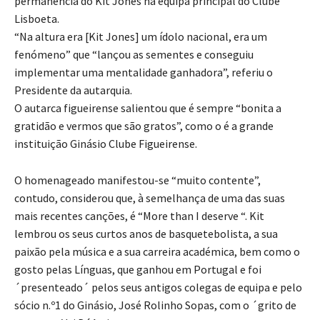
permanência do Kit Jones na equipa principal do Clube
Lisboeta.
“Na altura era [Kit Jones] um ídolo nacional, era um
fenómeno” que “lançou as sementes e conseguiu
implementar uma mentalidade ganhadora”, referiu o
Presidente da autarquia.
O autarca figueirense salientou que é sempre “bonita a
gratidão e vermos que são gratos”, como o é a grande
instituição Ginásio Clube Figueirense.
O homenageado manifestou-se “muito contente”,
contudo, considerou que, à semelhança de uma das suas
mais recentes canções, é “More than I deserve “. Kit
lembrou os seus curtos anos de basquetebolista, a sua
paixão pela música e a sua carreira académica, bem como o
gosto pelas Línguas, que ganhou em Portugal e foi
´presenteado´ pelos seus antigos colegas de equipa e pelo
sócio n.º1 do Ginásio, José Rolinho Sopas, com o ´grito de