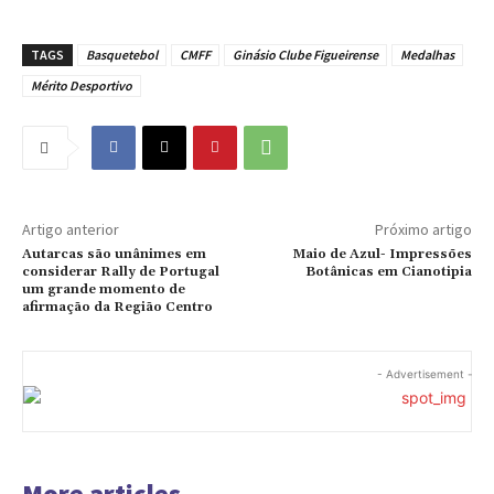
TAGS
Basquetebol
CMFF
Ginásio Clube Figueirense
Medalhas
Mérito Desportivo
Artigo anterior
Próximo artigo
Autarcas são unânimes em
Maio de Azul- Impressões
considerar Rally de Portugal
Botânicas em Cianotipia
um grande momento de
afirmação da Região Centro
- Advertisement -
More articles