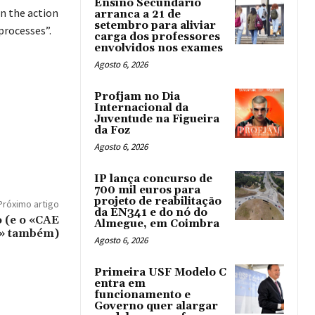
Ensino Secundário
On the action
arranca a 21 de
setembro para aliviar
processes”.
carga dos professores
envolvidos nos exames
Agosto 6, 2026
Profjam no Dia
Internacional da
Juventude na Figueira
da Foz
Agosto 6, 2026
IP lança concurso de
700 mil euros para
projeto de reabilitação
Próximo artigo
da EN341 e do nó do
o (e o «CAE
Almegue, em Coimbra
s» também)
Agosto 6, 2026
Primeira USF Modelo C
entra em
funcionamento e
Governo quer alargar