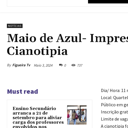
NOTÍCIAS
Maio de Azul- Impre
Cianotipia
By
Figueira Tv
Maio 3, 2024
0
737
Must read
Dia/ Hora: 11
Local: Quarte
Público em ge
Ensino Secundário
Inscrição gra
arranca a 21 de
setembro para aliviar
Limite de vaga
carga dos professores
A cianotipia f
envolvidos nos