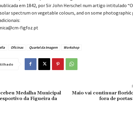
 publicada em 1842, por Sir John Herschel num artigo intitulado “
f solar spectrum on vegetable colours, and on some photographic 
dicionais:
unica@cm-figfoz.pt
fia
Oficinas
Quartel da Imagem
Workshop
tilhado
ecebeu Medalha Municipal
Maio vai continuar florid
esportivo da Figueira da
fora de porta