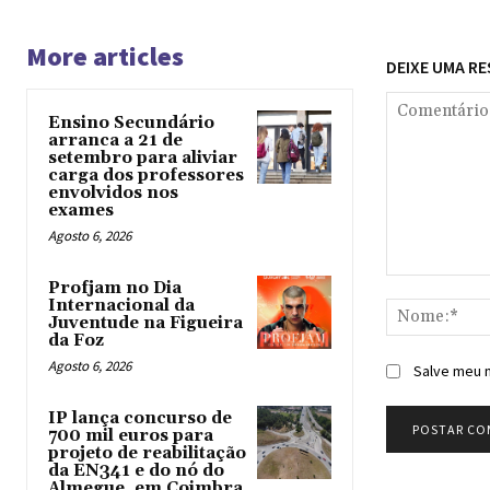
More articles
DEIXE UMA R
Ensino Secundário
arranca a 21 de
setembro para aliviar
carga dos professores
envolvidos nos
exames
Agosto 6, 2026
Comentário:
Profjam no Dia
Internacional da
Juventude na Figueira
da Foz
Agosto 6, 2026
Salve meu n
IP lança concurso de
700 mil euros para
projeto de reabilitação
da EN341 e do nó do
Almegue, em Coimbra