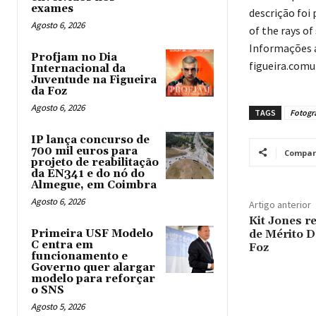
exames
descrição foi
Agosto 6, 2026
of the rays o
Informações a
Profjam no Dia
figueira.com
Internacional da
Juventude na Figueira
da Foz
Agosto 6, 2026
TAGS
Fotogra
IP lança concurso de
700 mil euros para
Compar
projeto de reabilitação
da EN341 e do nó do
Almegue, em Coimbra
Agosto 6, 2026
Artigo anterior
Kit Jones r
Primeira USF Modelo
de Mérito D
C entra em
Foz
funcionamento e
Governo quer alargar
modelo para reforçar
o SNS
Agosto 5, 2026